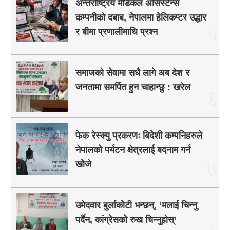
अन्तर्राष्ट्रिय मेडिकल असिस्टेन्स
कम्पनीको दबाब, नेपालमा हेलिकप्टर उद्धार
५
र बीमा प्रणालीमाथि प्रश्न
समाजको सेवामा सधै लागे अब देश र
जनतामा समर्पित हुन चाहान्छु : खरेल
६
फेक रेस्क्यु प्रकरणः बिदेशी कम्पनिहरुले
नेपालको पर्यटन क्षेत्रलाई बदनाम गर्न
७
खोजे
उमेदवार बुर्लाकोटी भन्छन्, ‘मलाई चिन्नु
पर्दैन, कांग्रेसको रुख चिन्नुहोस्’