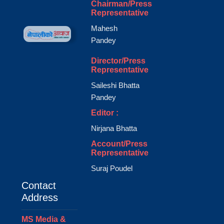
Chairman/Press
Representative
Mahesh
Pandey
Director/Press
Representative
Saileshi Bhatta
Pandey
Editor :
Nirjana Bhatta
Account/Press
Representative
Suraj Poudel
Contact
Address
MS Media &