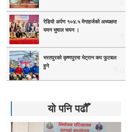
८
रेडियो अर्पण १०४.५ मेगाहर्जको अध्यक्षमा
यमन भुषाल चयन ।
९
भरतपुरको कृष्णपुरमा भेट्रान कप फुटबल
हुने
१०
यो पनि पढौँ