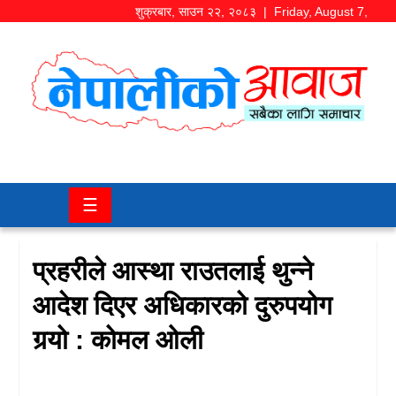
शुक्रबार
,
साउन
२२
,
२०८३
| Friday, August 7,
2026
समाज/
राजनीति
चितवन
☰
खबर
कला/
प्रहरीले आस्था राउतलाई थुन्ने
मनोरञ्जन
आदेश दिएर अधिकारको दुरुपयोग
अर्थ/
गर्‍यो : कोमल ओली
बजार
शिक्षा/