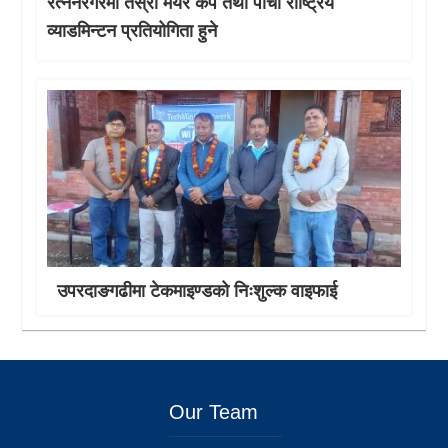
रत्ननरगरमा तेस्राे मेयर कप तथा पाँचौं राष्ट्रिय
व्याडमिन्टन प्रतियोगिता हुने
उपरदाङगढीमा टेकमाइण्डको निःशुल्क वाइफाई
Our Team