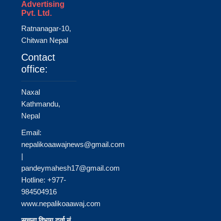
Advertising
Pvt. Ltd.
Ratnanagar-10,
Chitwan Nepal
Contact
office:
Naxal
Kathmandu,
Nepal
Email:
nepalikoaawajnews@gmail.com
|
pandeymahesh17@gmail.com
Hotline: +977-
984504916
www.nepalikoaawaj.com
सूचना विभाग दर्ता नं.