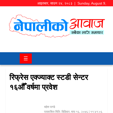
आइतबार
,
साउन
२४
,
२०८३
| Sunday, August 9,
2026
समाज/
राजनीति
चितवन
☰
खबर
कला/
रिफ्रेस एक्ज्याक्ट स्टडी सेन्टर
मनोरञ्जन
१६औँ वर्षमा प्रवेश
अर्थ/
बजार
महेश पाण्डे
शिक्षा/
प्रकाशित मिति:
बिहिबार, माघ १६, २०७६
| ११:४१:०६