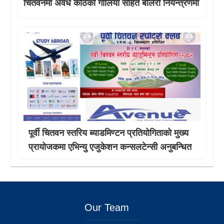
चितवनमा अवैध काठको गोलिया सहित बोलेरो नियन्त्रणमा
पूर्वी चितवन स्तरिय ब्याडमिण्टन प्रतियोगिताको मुख्य
प्रायोजकमा एभिन्यु एजुकेशन कन्सलटेन्सी अनुबन्धित
Our Team