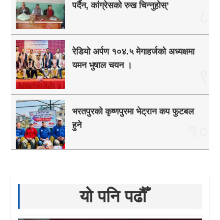
पर्दैन, कांग्रेसको रुख चिन्नुहोस्’
८
रेडियो अर्पण १०४.५ मेगाहर्जको अध्यक्षमा
यमन भुषाल चयन ।
९
भरतपुरको कृष्णपुरमा भेट्रान कप फुटबल
हुने
१०
यो पनि पढौँ