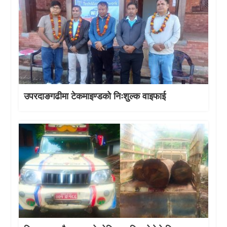
उपरदाङगढीमा टेकमाइण्डको निःशुल्क वाइफाई