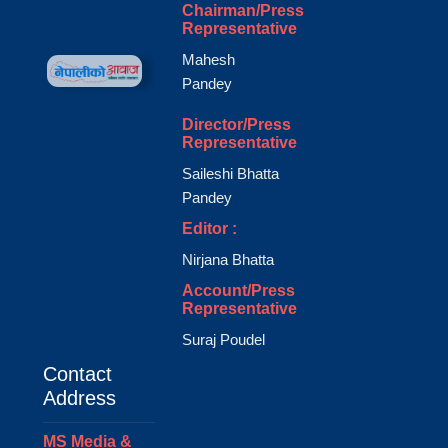
Chairman/Press
Representative
Mahesh
Pandey
Director/Press
Representative
Saileshi Bhatta
Pandey
Editor :
Nirjana Bhatta
Account/Press
Representative
Suraj Poudel
Contact
Address
MS Media &