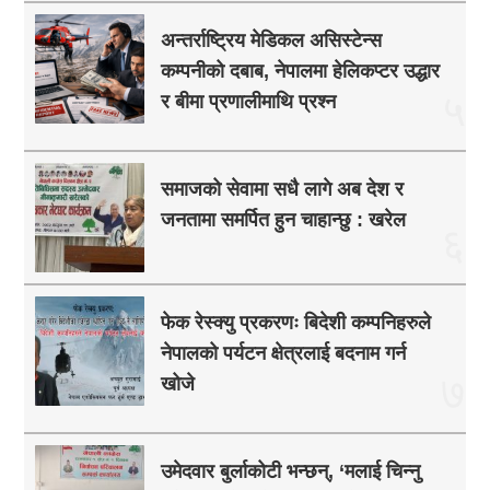
अन्तर्राष्ट्रिय मेडिकल असिस्टेन्स
कम्पनीको दबाब, नेपालमा हेलिकप्टर उद्धार
५
र बीमा प्रणालीमाथि प्रश्न
समाजको सेवामा सधै लागे अब देश र
जनतामा समर्पित हुन चाहान्छु : खरेल
६
फेक रेस्क्यु प्रकरणः बिदेशी कम्पनिहरुले
नेपालको पर्यटन क्षेत्रलाई बदनाम गर्न
७
खोजे
उमेदवार बुर्लाकोटी भन्छन्, ‘मलाई चिन्नु