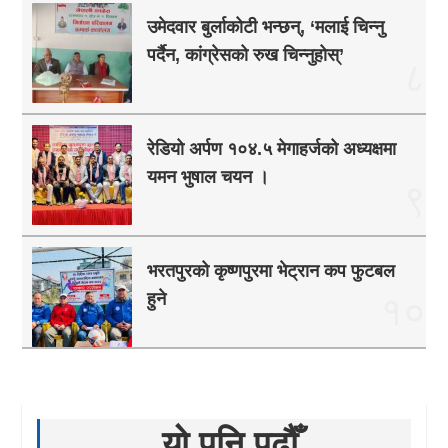
उमेदवार बुर्लाकोटी भन्छन्, ‘मलाई चिन्नु
पर्दैन, कांग्रेसको रुख चिन्नुहोस्’
८
रेडियो अर्पण १०४.५ मेगाहर्जको अध्यक्षमा
यमन भुषाल चयन ।
९
भरतपुरको कृष्णपुरमा भेट्रान कप फुटबल
हुने
१०
यो पनि पढौँ