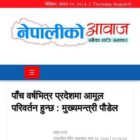
बिहिबार
,
साउन
२१
,
२०८३
| Thursday, August 6,
2026
समाज/
राजनीति
चितवन
☰
खबर
कला/
पाँच वर्षभित्र प्रदेशमा आमूल
मनोरञ्जन
परिवर्तन हुन्छ : मुख्यमन्त्री पौडेल
अर्थ/
बजार
महेश पाण्डे
शिक्षा/
प्रकाशित मिति:
शुक्रबार, माघ १७, २०७६
| २०:५७:३३