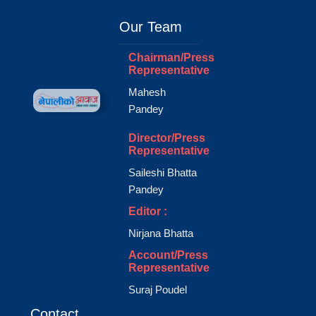
Our Team
Chairman/Press
Representative
Mahesh
Pandey
Director/Press
Representative
Saileshi Bhatta
Pandey
Editor :
Nirjana Bhatta
Account/Press
Representative
Suraj Poudel
Contact