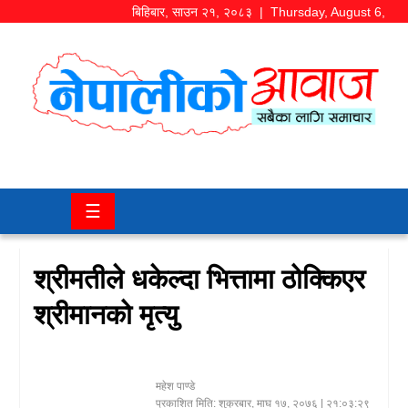
बिहिबार
,
साउन
२१
,
२०८३
| Thursday, August 6,
2026
समाज/
राजनीति
चितवन
☰
खबर
कला/
श्रीमतीले धकेल्दा भित्तामा ठोक्किएर
मनोरञ्जन
श्रीमानको मृत्यु
अर्थ/
बजार
महेश पाण्डे
शिक्षा/
प्रकाशित मिति:
शुक्रबार, माघ १७, २०७६
| २१:०३:२९