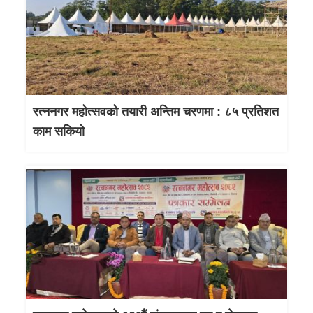
रत्ननगर महोत्सवको तयारी अन्तिम चरणमा : ८५ प्रतिशत
काम सकियो