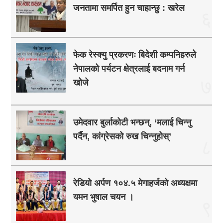
जनतामा समर्पित हुन चाहान्छु : खरेल
६
फेक रेस्क्यु प्रकरणः बिदेशी कम्पनिहरुले
नेपालको पर्यटन क्षेत्रलाई बदनाम गर्न
७
खोजे
उमेदवार बुर्लाकोटी भन्छन्, ‘मलाई चिन्नु
पर्दैन, कांग्रेसको रुख चिन्नुहोस्’
८
रेडियो अर्पण १०४.५ मेगाहर्जको अध्यक्षमा
यमन भुषाल चयन ।
९