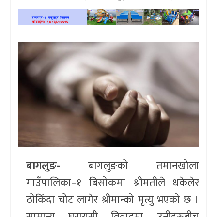
खेलकुद
प्रदेश
प्रवास/
विश्व
स्वास्थ्य/
रोचक
विचार/
अन्तर्वार्ता
बागलुङ-
बागलुङको तमानखोला
गाउँपालिका–१ बिसोकमा श्रीमतीले धकेलेर
ठोकिँदा चोट लागेर श्रीमान्को मृत्यु भएको छ ।
सामान्य घरायसी विवादमा उनीहरुबीच