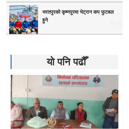
भरतपुरको कृष्णपुरमा भेट्रान कप फुटबल
हुने
१०
यो पनि पढौँ