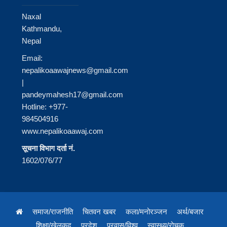
Naxal
Kathmandu,
Nepal
Email:
nepalikoaawajnews@gmail.com
|
pandeymahesh17@gmail.com
Hotline: +977-
984504916
www.nepalikoaawaj.com
सूचना विभाग दर्ता नं.
1602/076/77
समाज/राजनीति
चितवन खबर
कला/मनोरञ्जन
अर्थ/बजार
शिक्षा/खेलकुद
प्रदेश
प्रवास/विश्व
स्वास्थ्य/रोचक