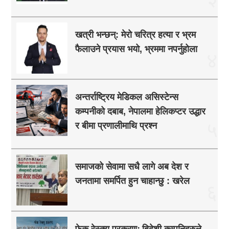
खत्री भन्छन्: मेरो चरित्र हत्या र भ्रम
फैलाउने प्रयास भयो, भ्रममा नपर्नुहोला
४
अन्तर्राष्ट्रिय मेडिकल असिस्टेन्स
कम्पनीको दबाब, नेपालमा हेलिकप्टर उद्धार
५
र बीमा प्रणालीमाथि प्रश्न
समाजको सेवामा सधै लागे अब देश र
जनतामा समर्पित हुन चाहान्छु : खरेल
६
फेक रेस्क्यु प्रकरणः बिदेशी कम्पनिहरुले