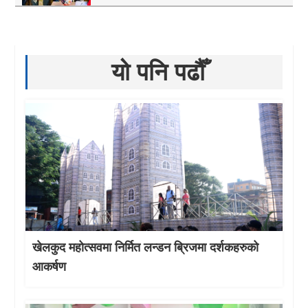
यो पनि पढौँ
खेलकुद महोत्सवमा निर्मित लन्डन ब्रिजमा दर्शकहरुको
आकर्षण