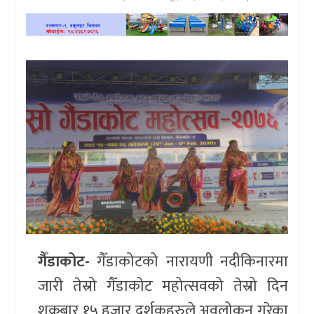
खेलकुद
प्रदेश
प्रवास/
विश्व
स्वास्थ्य/
रोचक
विचार/
अन्तर्वार्ता
गैँडाकोट-
गैँडाकोटको नारायणी नदीकिनारमा
जारी तेस्रो गैँडाकोट महोत्सवको तेस्रो दिन
शुक्रबार १५ हजार दर्शकहरुले अवलोकन गरेका