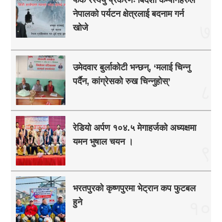
नेपालको पर्यटन क्षेत्रलाई बदनाम गर्न
७
खोजे
उमेदवार बुर्लाकोटी भन्छन्, ‘मलाई चिन्नु
पर्दैन, कांग्रेसको रुख चिन्नुहोस्’
८
रेडियो अर्पण १०४.५ मेगाहर्जको अध्यक्षमा
यमन भुषाल चयन ।
९
भरतपुरको कृष्णपुरमा भेट्रान कप फुटबल
हुने
१०