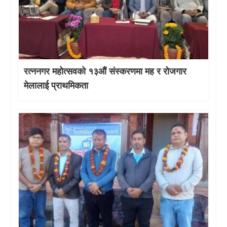
रत्ननगर महोत्सवको १३औं संस्करणमा मह र रोजगार
मेलालाई प्राथमिकता