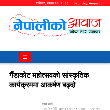
शनिबार
,
साउन
२३
,
२०८३
| Saturday, August 8,
2026
समाज/
राजनीति
चितवन
☰
खबर
कला/
गैँडाकोट महोत्सवको सांस्कृतिक
मनोरञ्जन
कार्यक्रममा आकर्षण बढ्दो
अर्थ/
बजार
महेश पाण्डे
शिक्षा/
प्रकाशित मिति:
शुक्रबार, माघ १७, २०७६
| २१:५५:४५