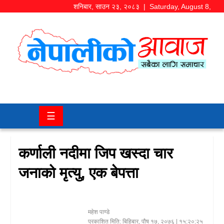
शनिबार
,
साउन
२३
,
२०८३
| Saturday, August 8,
2026
समाज/
राजनीति
चितवन
☰
खबर
कला/
कर्णाली नदीमा जिप खस्दा चार
मनोरञ्जन
जनाको मृत्यु, एक बेपत्ता
अर्थ/
बजार
महेश पाण्डे
शिक्षा/
प्रकाशित मिति:
बिहिबार, पौष १७, २०७६
| १५:२०:२५