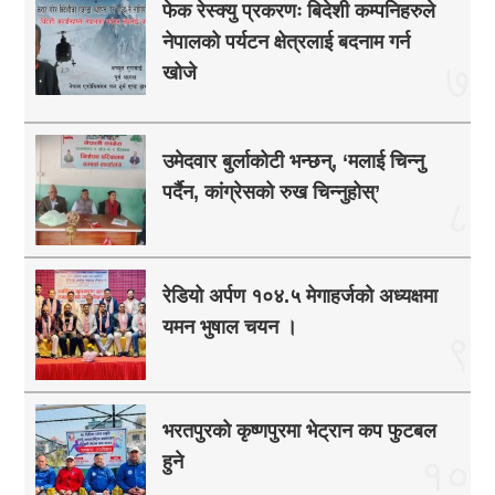
फेक रेस्क्यु प्रकरणः बिदेशी कम्पनिहरुले
नेपालको पर्यटन क्षेत्रलाई बदनाम गर्न
७
खोजे
उमेदवार बुर्लाकोटी भन्छन्, ‘मलाई चिन्नु
पर्दैन, कांग्रेसको रुख चिन्नुहोस्’
८
रेडियो अर्पण १०४.५ मेगाहर्जको अध्यक्षमा
यमन भुषाल चयन ।
९
भरतपुरको कृष्णपुरमा भेट्रान कप फुटबल
हुने
१०