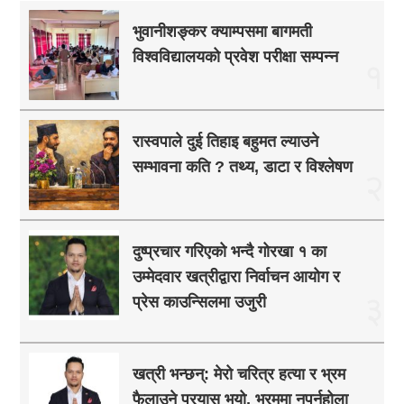
भुवानीशङ्कर क्याम्पसमा बागमती
विश्वविद्यालयको प्रवेश परीक्षा सम्पन्न
१
रास्वपाले दुई तिहाइ बहुमत ल्याउने
सम्भावना कति ? तथ्य, डाटा र विश्लेषण
२
दुष्प्रचार गरिएको भन्दै गोरखा १ का
उम्मेदवार खत्रीद्वारा निर्वाचन आयोग र
३
प्रेस काउन्सिलमा उजुरी
खत्री भन्छन्: मेरो चरित्र हत्या र भ्रम
फैलाउने प्रयास भयो, भ्रममा नपर्नुहोला