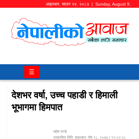
आइतबार
,
साउन
२४
,
२०८३
| Sunday, August 9,
2026
समाज/
राजनीति
चितवन
☰
खबर
कला/
देशभर वर्षा, उच्च पहाडी र हिमाली
मनोरञ्जन
भूभागमा हिमपात
अर्थ/
बजार
महेश पाण्डे
शिक्षा/
प्रकाशित मिति:
शुक्रबार, पौष १८, २०७६
| १२:५२:२८