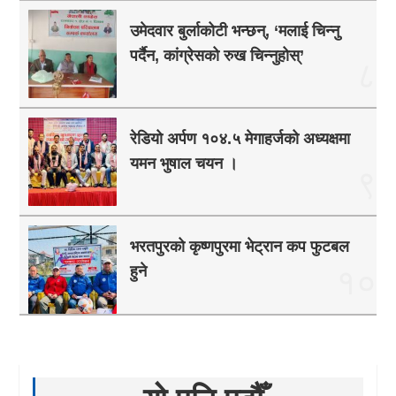
उमेदवार बुर्लाकोटी भन्छन्, ‘मलाई चिन्नु
पर्दैन, कांग्रेसको रुख चिन्नुहोस्’
८
रेडियो अर्पण १०४.५ मेगाहर्जको अध्यक्षमा
यमन भुषाल चयन ।
९
भरतपुरको कृष्णपुरमा भेट्रान कप फुटबल
हुने
१०