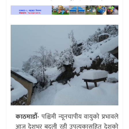
खेलकुद
प्रदेश
प्रवास/
विश्व
स्वास्थ्य/
रोचक
विचार/
अन्तर्वार्ता
काठमाडौँ-
पश्चिमी न्यूनचापीय वायुको प्रभावले
आज देशभर बदली रही उपत्यकासहित देशको