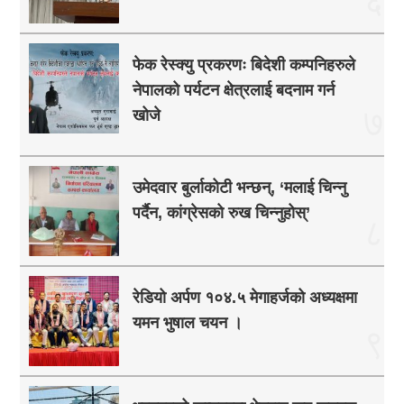
६
फेक रेस्क्यु प्रकरणः बिदेशी कम्पनिहरुले
नेपालको पर्यटन क्षेत्रलाई बदनाम गर्न
७
खोजे
उमेदवार बुर्लाकोटी भन्छन्, ‘मलाई चिन्नु
पर्दैन, कांग्रेसको रुख चिन्नुहोस्’
८
रेडियो अर्पण १०४.५ मेगाहर्जको अध्यक्षमा
यमन भुषाल चयन ।
९