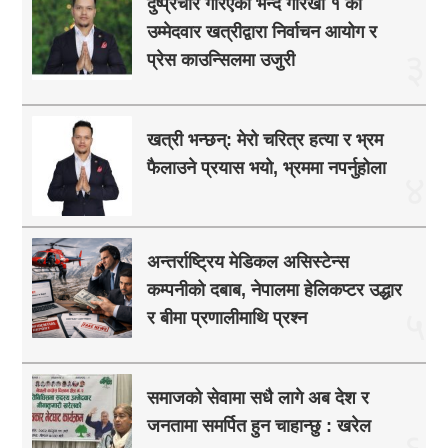
दुष्प्रचार गरिएको भन्दै गोरखा १ का
उम्मेदवार खत्रीद्वारा निर्वाचन आयोग र
३
प्रेस काउन्सिलमा उजुरी
खत्री भन्छन्: मेरो चरित्र हत्या र भ्रम
फैलाउने प्रयास भयो, भ्रममा नपर्नुहोला
४
अन्तर्राष्ट्रिय मेडिकल असिस्टेन्स
कम्पनीको दबाब, नेपालमा हेलिकप्टर उद्धार
५
र बीमा प्रणालीमाथि प्रश्न
समाजको सेवामा सधै लागे अब देश र
जनतामा समर्पित हुन चाहान्छु : खरेल