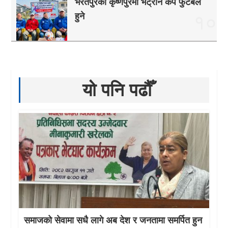
भरतपुरको कृष्णपुरमा भेट्रान कप फुटबल
हुने
१०
यो पनि पढौँ
समाजको सेवामा सधै लागे अब देश र जनतामा समर्पित हुन