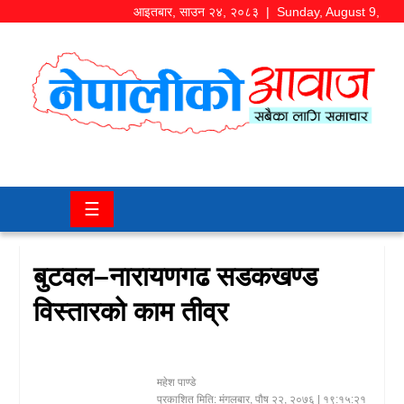
आइतबार
,
साउन
२४
,
२०८३
| Sunday, August 9,
2026
समाज/
राजनीति
चितवन
☰
खबर
कला/
बुटवल–नारायणगढ सडकखण्ड
मनोरञ्जन
विस्तारको काम तीव्र
अर्थ/
बजार
महेश पाण्डे
शिक्षा/
प्रकाशित मिति:
मंगलबार, पौष २२, २०७६
| १९:१५:२१