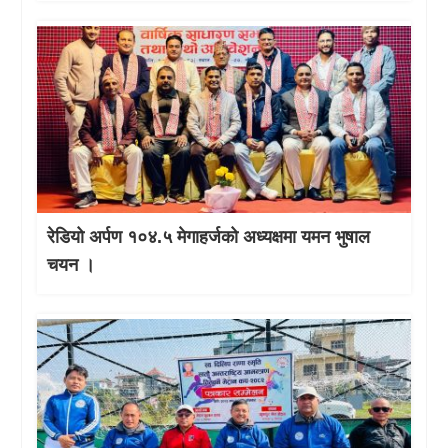
रेडियो अर्पण १०४.५ मेगाहर्जको अध्यक्षमा यमन भुषाल
चयन ।