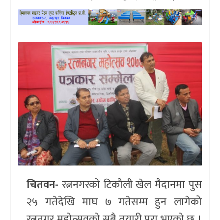
खेलकुद
प्रदेश
प्रवास/
विश्व
स्वास्थ्य/
रोचक
विचार/
अन्तर्वार्ता
चितवन-
रत्ननगरको टिकौली खेल मैदानमा पुस
२५ गतेदेखि माघ ७ गतेसम्म हुन लागेको
रत्ननगर महोत्सवको सबै तयारी पूरा भएको छ ।