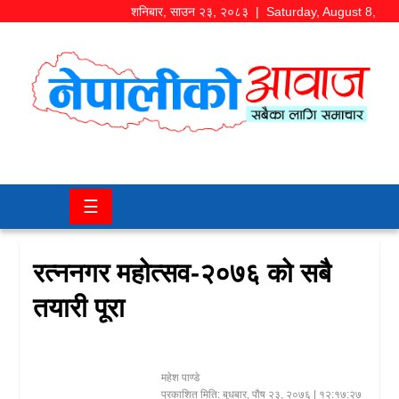
शनिबार
,
साउन
२३
,
२०८३
| Saturday, August 8,
2026
समाज/
राजनीति
चितवन
☰
खबर
कला/
रत्ननगर महोत्सव-२०७६ को सबै
मनोरञ्जन
तयारी पूरा
अर्थ/
बजार
महेश पाण्डे
शिक्षा/
प्रकाशित मिति:
बुधबार, पौष २३, २०७६
| १२:१७:२७