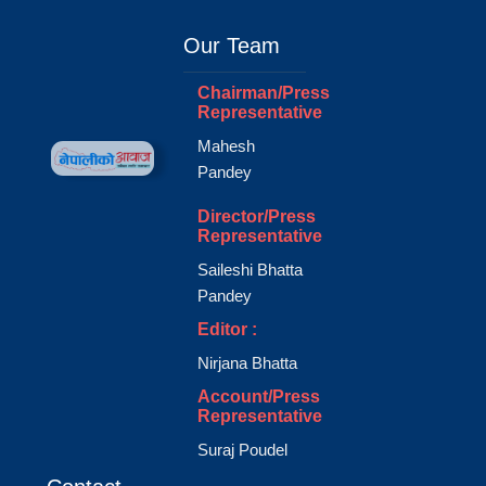
Our Team
Chairman/Press
Representative
Mahesh
Pandey
Director/Press
Representative
Saileshi Bhatta
Pandey
Editor :
Nirjana Bhatta
Account/Press
Representative
Suraj Poudel