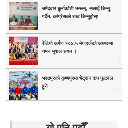
उमेदवार बुर्लाकोटी भन्छन्, ‘मलाई चिन्नु
पर्दैन, कांग्रेसको रुख चिन्नुहोस्’
८
रेडियो अर्पण १०४.५ मेगाहर्जको अध्यक्षमा
यमन भुषाल चयन ।
९
भरतपुरको कृष्णपुरमा भेट्रान कप फुटबल
हुने
१०
यो पनि पढौँ