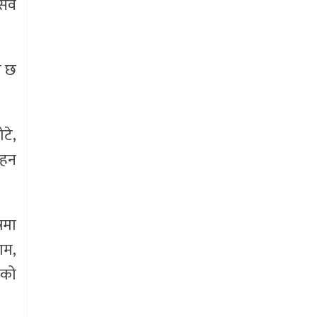
्सव
ो छ
टे,
सहन
रमा
ाम,
ुको