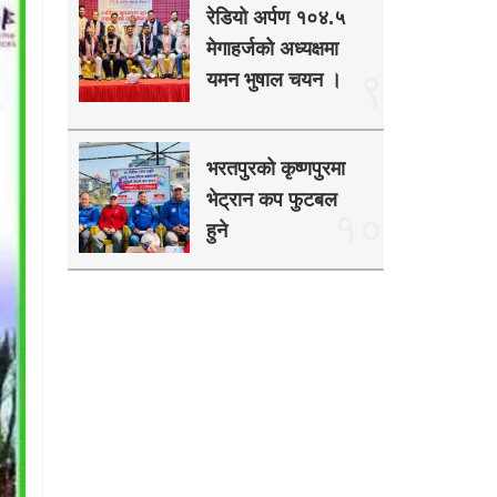
रेडियो अर्पण १०४.५
मेगाहर्जको अध्यक्षमा
९
यमन भुषाल चयन ।
भरतपुरको कृष्णपुरमा
भेट्रान कप फुटबल
१०
हुने