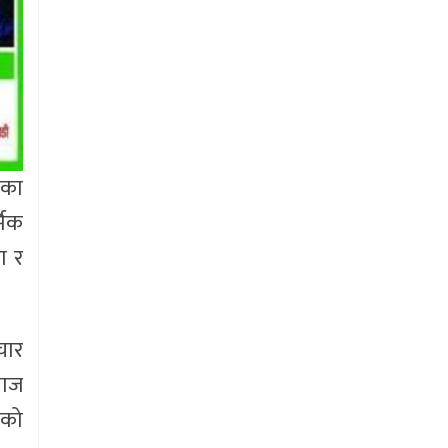
तका
मिक
ण र
चार
वाज
ीको