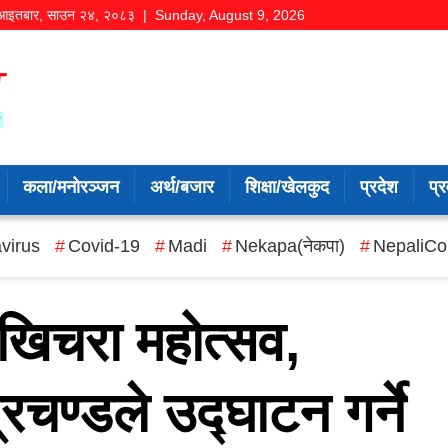
आइतबार
,
साउन
२४
,
२०८३
| Sunday, August 9, 2026
कला/मनोरञ्जन
अर्थ/बजार
शिक्षा/खेलकुद
प्रदेश
प्र
virus
Covid-19
Madi
Nekapa(नेकपा)
NepaliCo
खिचरा महोत्सव,
 प्रचण्डले उद्घाटन गर्ने