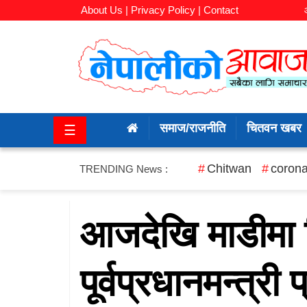
About Us |
Privacy Policy |
Contact
समाज/
राजनीति
समाज/राजनीति
चितवन खबर
☰
चितवन
खबर
Chitwan
corona
TRENDING News :
कला/
मनोरञ्जन
आजदेखि माडीमा 
अर्थ/
पूर्वप्रधानमन्त्री
बजार
शिक्षा/