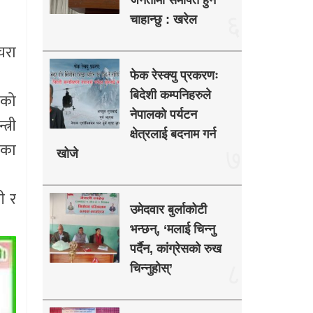
जनतामा समर्पित हुन
६
चाहान्छु : खरेल
चरा
फेक रेस्क्यु प्रकरणः
बिदेशी कम्पनिहरुले
एको
नेपालको पर्यटन
्री
क्षेत्रलाई बदनाम गर्न
िका
७
खोजे
ी र
उमेदवार बुर्लाकोटी
भन्छन्, ‘मलाई चिन्नु
पर्दैन, कांग्रेसको रुख
८
चिन्नुहोस्’