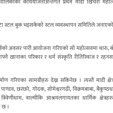
डी नगरपालिकाको कार्ययोजनाअन्तर्गत प्रथम माडी खिचरा महोत
वटा स्टल बुक भइसकेको स्टल व्यवस्थापन समितिले जनाएक
ाघी पर्वको अवसर पारी आयोजना गरिएको सो महोत्सवमा थारु, बो
्नै खानाका परिकार र धर्म संस्कृति रीतिरिवाज र रहन
ाण गरिएका सामग्रीहरु देख्न सकिनेछ । त्यस्तै माडी क्षेत्
ाण्डव, छरछरे, गोदक, सोमेश्वरगढी, विक्रमबाबा, बैकुण्ठध
रिवेणीधाम, वाल्मीकि आश्रमलगायतका धार्मिक क्षेत्रहर
े छ ।