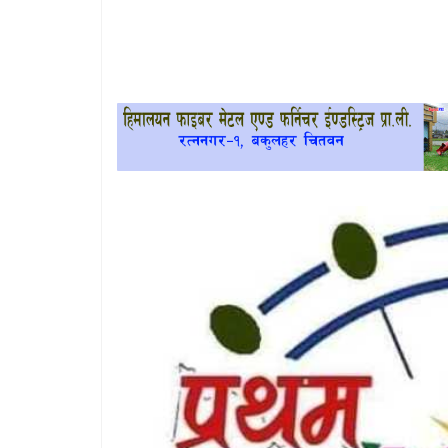
खेलकुद
प्रदेश
प्रवास/
विश्व
स्वास्थ्य/
रोचक
विचार/
अन्तर्वार्ता