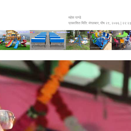
महेश पाण्डे
प्रकाशित मिति:
मंगलबार, पौष २९, २०७६
| २२:२