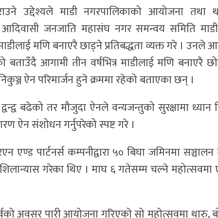
गराउने उद्देश्यले माडी नगरपालिकाको आयोजना तथा थ
डी र आदिवासी जनजाति महासंघ नगर समन्वय समिति माड
ीलाई मणि बनाएरै छाड्ने प्रतिबद्धता व्यक्त गरे । उनले आफ
 बताउँदै आगामी तीन वर्षभित्र माडीलाई मणि बनाएरै छोड
निकुञ्ज ऐन परिमार्जन हुने क्रममा रहेको बताएका छन् ।
द्वन्द्व बढेको तर मौजुदा ऐनले वन्यजन्तुको सुरक्षामा ध्यान 
ण ऐन संशोधन गर्नुपरेको स्पष्ट गरे ।
एण्ड पार्टनर्स कम्पनीद्वारा ५० बिघा जमिनमा सञ्चालन ग
िलान्यास गरेका थिए । माघ ६ गतेसम्म चल्ने महोत्सवमा
ाघी पर्वको अवसर पारी आयोजना गरिएको सो महोत्सवमा थारु, बो