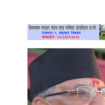
खेलकुद
प्रदेश
प्रवास/
विश्व
स्वास्थ्य/
रोचक
विचार/
अन्तर्वार्ता