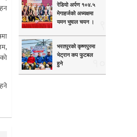
रेडियो अर्पण १०४.५
सहन
मेगाहर्जको अध्यक्षमा
९
यमन भुषाल चयन ।
रमा
ाम,
भरतपुरको कृष्णपुरमा
भेट्रान कप फुटबल
ुको
१०
हुने
हने