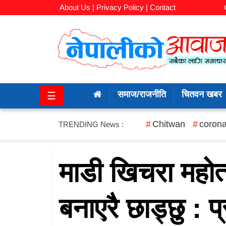
About Us |
Privacy Policy |
Contact
समाज/
राजनीति
समाज/राजनीति
चितवन खबर
☰
चितवन
खबर
Chitwan
corona
TRENDING News :
कला/
मनोरञ्जन
माडी खिचरा महोत
अर्थ/
बनाएरै छाड्छु : प
बजार
शिक्षा/