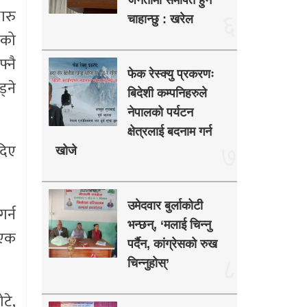
जनतामा समर्पित हुन
ारु
६
चाहान्छु : खरेल
ीको
्नै
फेक रेस्क्यु प्रकरणः
्ने
बिदेशी कम्पनिहरुले
नेपालको पर्यटन
क्षेत्रलाई बदनाम गर्न
दिए
७
खोजे
उमेदवार बुर्लाकोटी
र्न
भन्छन्, ‘मलाई चिन्नु
 एक
पर्दैन, कांग्रेसको रुख
८
चिन्नुहोस्’
टे,