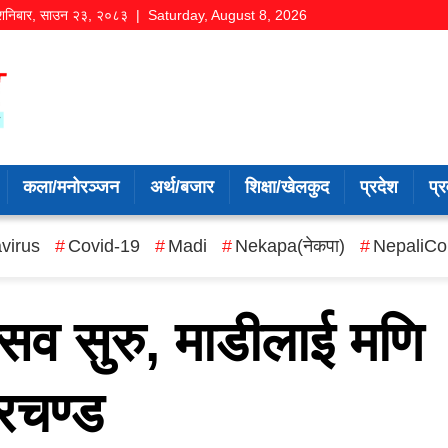
शनिबार
,
साउन
२३
,
२०८३
| Saturday, August 8, 2026
कला/मनोरञ्जन
अर्थ/बजार
शिक्षा/खेलकुद
प्रदेश
प्र
virus
Covid-19
Madi
Nekapa(नेकपा)
NepaliCo
्सव सुरु, माडीलाई मणि
्रचण्ड