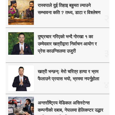
रास्वपाले दुई तिहाइ बहुमत ल्याउने
सम्भावना कति ? तथ्य, डाटा र विश्लेषण
२
दुष्प्रचार गरिएको भन्दै गोरखा १ का
उम्मेदवार खत्रीद्वारा निर्वाचन आयोग र
३
प्रेस काउन्सिलमा उजुरी
खत्री भन्छन्: मेरो चरित्र हत्या र भ्रम
फैलाउने प्रयास भयो, भ्रममा नपर्नुहोला
४
अन्तर्राष्ट्रिय मेडिकल असिस्टेन्स
कम्पनीको दबाब, नेपालमा हेलिकप्टर उद्धार