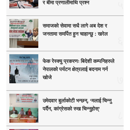
५
र बीमा प्रणालीमाथि प्रश्न
समाजको सेवामा सधै लागे अब देश र
जनतामा समर्पित हुन चाहान्छु : खरेल
६
फेक रेस्क्यु प्रकरणः बिदेशी कम्पनिहरुले
नेपालको पर्यटन क्षेत्रलाई बदनाम गर्न
७
खोजे
उमेदवार बुर्लाकोटी भन्छन्, ‘मलाई चिन्नु
पर्दैन, कांग्रेसको रुख चिन्नुहोस्’
८