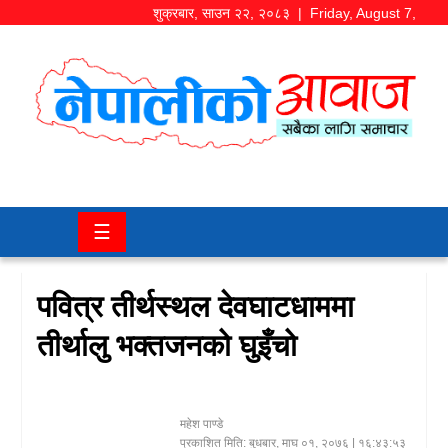
शुक्रबार
,
साउन
२२
,
२०८३
| Friday, August 7,
2026
समाज/
राजनीति
चितवन
☰
खबर
कला/
पवित्र तीर्थस्थल देवघाटधाममा
मनोरञ्जन
तीर्थालु भक्तजनको घुइँचो
अर्थ/
बजार
महेश पाण्डे
शिक्षा/
प्रकाशित मिति:
बुधबार, माघ ०१, २०७६
| १६:४३:५३