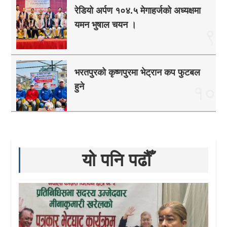
रेडियो अर्पण १०४.५ मेगाहर्जको अध्यक्षमा
यमन भुषाल चयन ।
९
भरतपुरको कृष्णपुरमा भेट्रान कप फुटबल
हुने
१०
यो पनि पढौँ