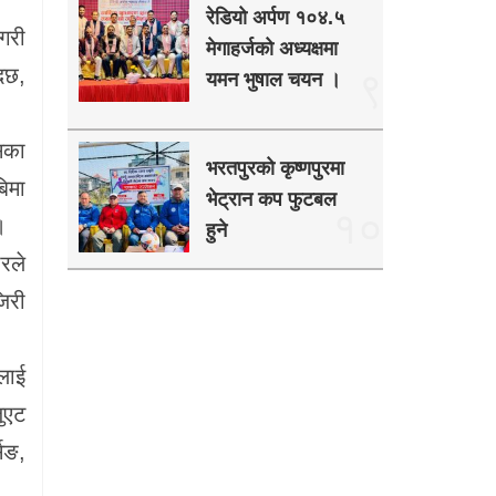
रेडियो अर्पण १०४.५
 गरी
मेगाहर्जको अध्यक्षमा
्दछ,
९
यमन भुषाल चयन ।
यसका
भरतपुरको कृष्णपुरमा
बिमा
भेट्रान कप फुटबल
१०
।
हुने
रले
िरी
लाई
जुएट
िङ,