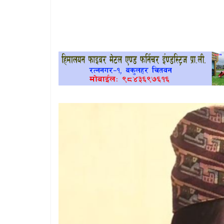
खेलकुद
प्रदेश
प्रवास/
विश्व
स्वास्थ्य/
रोचक
विचार/
अन्तर्वार्ता