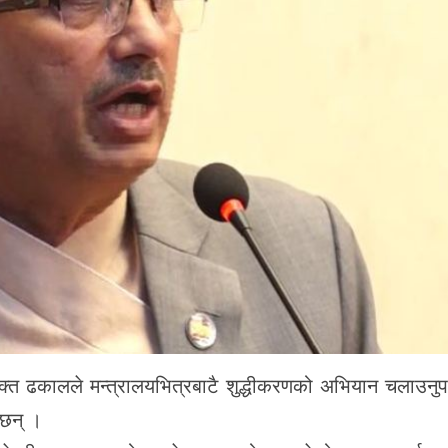
भक्त ढकालले मन्त्रालयभित्रबाटै शुद्धीकरणको अभियान चलाउनुपर
 छन् ।