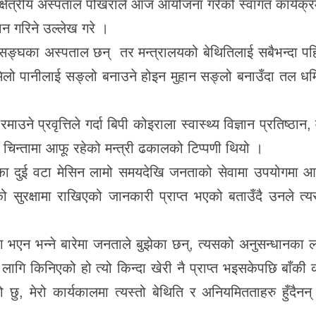
्चल क्षेत्रीय अस्पताल पोखराले आज आयोजना गरेको स्वागत कार्यक्
ान गरिने उल्लेख गरे ।
ा सङ्घका अस्पताल छन् तर मन्त्रालयको बेथितिलाई सबैभन्दा पह
मिलो पानीलाई सङ्लो बनाउने होइन मुहान सङ्लो बनाउँदा तल धम
े प्रवृत्तिले गर्दा बिपी कोइराला स्वास्थ्य विज्ञान प्रतिष्ठान,
चिन्तामा आफू रहेको मन्त्री ढकालको टिप्पणी थियो ।
का दुई वटा मेसिन लामो समयदेखि जनताको सेवामा उपयोगमा 
को सुरक्षामा राखिएको जानकारी प्राप्त भएको बताउँदै उनले त्य
 भएन भन्ने बारेमा जनताले बुझेका छन्, त्यसको अनुसन्धानका ल
गि किनिएको हो त्यो किन्दा खेरी नै प्राप्त भइसकेपछि बाँकी 
ो छु, मेरो कार्यकालमा त्यस्तो बेथिति र अनियमितताहरु हुँदैनन