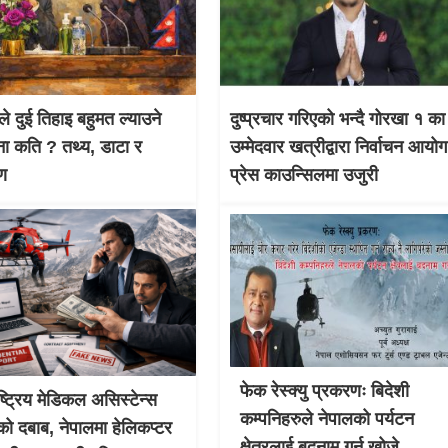
ले दुई तिहाइ बहुमत ल्याउने
दुष्प्रचार गरिएको भन्दै गोरखा १ का
ना कति ? तथ्य, डाटा र
उम्मेदवार खत्रीद्वारा निर्वाचन आयो
षण
प्रेस काउन्सिलमा उजुरी
फेक रेस्क्यु प्रकरणः बिदेशी
ाष्ट्रिय मेडिकल असिस्टेन्स
कम्पनिहरुले नेपालको पर्यटन
को दबाब, नेपालमा हेलिकप्टर
क्षेत्रलाई बदनाम गर्न खोजे