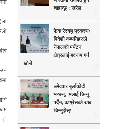
जनतामा समर्पित हुन
रममा
६
चाहान्छु : खरेल
िला
िलो
फेक रेस्क्यु प्रकरणः
बिदेशी कम्पनिहरुले
नेपालको पर्यटन
 वीर
क्षेत्रलाई बदनाम गर्न
७
खोजे
आउन
समा
उमेदवार बुर्लाकोटी
भन्छन्, ‘मलाई चिन्नु
ागि
पर्दैन, कांग्रेसको रुख
काम
८
चिन्नुहोस्’
् ।”