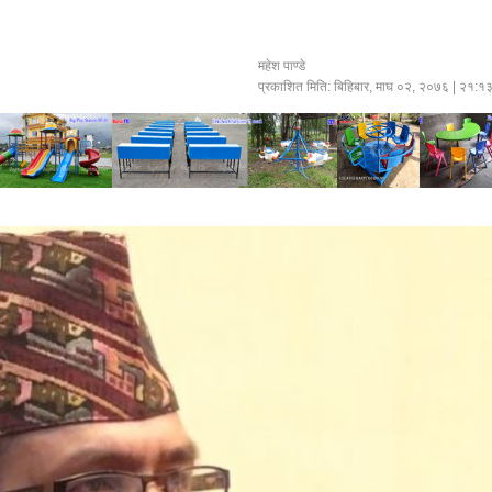
महेश पाण्डे
प्रकाशित मिति:
बिहिबार, माघ ०२, २०७६
| २१:१