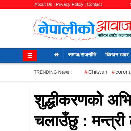
About Us |
Privacy Policy |
Contact
समाज/
राजनीति
समाज/राजनीति
चितवन खबर
☰
चितवन
खबर
Chitwan
corona
TRENDING News :
कला/
मनोरञ्जन
शुद्धीकरणको अभि
अर्थ/
चलाउँछु : मन्त्र
बजार
शिक्षा/