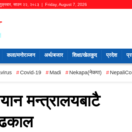
शुक्रबार
,
साउन
२२
,
२०८३
| Friday, August 7, 2026
कला/मनोरञ्जन
अर्थ/बजार
शिक्षा/खेलकुद
प्रदेश
प्र
virus
Covid-19
Madi
Nekapa(नेकपा)
NepaliCo
यान मन्त्रालयबाटै
ी ढकाल