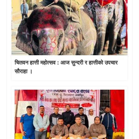
चितवन हात्ती महाेत्सव : आज सुन्दरी र हात्तीको उपचार
साैराहा ।