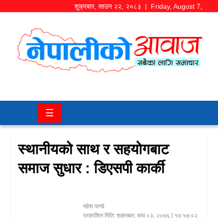
शुक्रबार
,
साउन
२२
,
२०८३
| Friday, August 7,
2026
समाज/
राजनीति
चितवन
☰
खबर
कला/
स्थानीयको साथ र सहयोगबाट
मनोरञ्जन
समाज सुधार : डिएसपी कार्की
अर्थ/
बजार
महेश पाण्डे
शिक्षा/
प्रकाशित मिति:
शुक्रबार, माघ ०३, २०७६
| १७:५७:०२