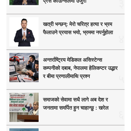
३
प्रेस काउन्सिलमा उजुरी
खत्री भन्छन्: मेरो चरित्र हत्या र भ्रम
फैलाउने प्रयास भयो, भ्रममा नपर्नुहोला
४
अन्तर्राष्ट्रिय मेडिकल असिस्टेन्स
कम्पनीको दबाब, नेपालमा हेलिकप्टर उद्धार
५
र बीमा प्रणालीमाथि प्रश्न
समाजको सेवामा सधै लागे अब देश र
जनतामा समर्पित हुन चाहान्छु : खरेल
६