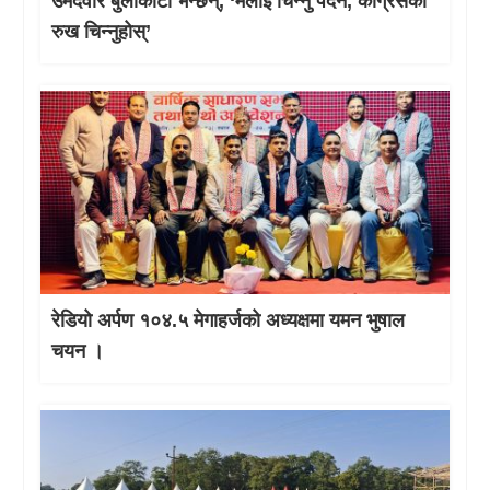
उमेदवार बुर्लाकोटी भन्छन्, ‘मलाई चिन्नु पर्दैन, कांग्रेसको
रुख चिन्नुहोस्’
रेडियो अर्पण १०४.५ मेगाहर्जको अध्यक्षमा यमन भुषाल
चयन ।