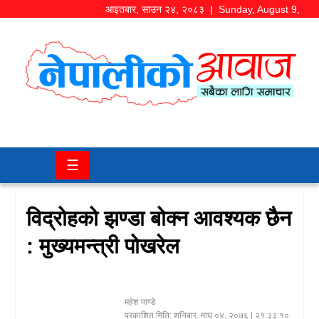
आइतबार
,
साउन
२४
,
२०८३
| Sunday, August 9,
2026
समाज/
राजनीति
चितवन
☰
खबर
कला/
विद्रोहको झण्डा बोक्न आवश्यक छैन
मनोरञ्जन
: मुख्यमन्त्री पोखरेल
अर्थ/
बजार
महेश पाण्डे
शिक्षा/
प्रकाशित मिति:
शनिबार, माघ ०४, २०७६
| २१:३३:१०