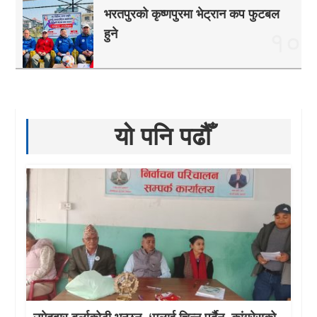
भरतपुरको कृष्णपुरमा भेट्रान कप फुटबल
हुने
१०
यो पनि पढौँ