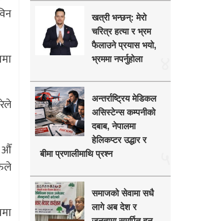
विन
खत्री भन्छन्: मेरो
चरित्र हत्या र भ्रम
फैलाउने प्रयास भयो,
ामा
४
भ्रममा नपर्नुहोला
अन्तर्राष्ट्रिय मेडिकल
ेले
असिस्टेन्स कम्पनीको
दबाब, नेपालमा
हेलिकप्टर उद्धार र
०औँ
५
बीमा प्रणालीमाथि प्रश्न
ुले
समाजको सेवामा सधै
लागे अब देश र
वमा