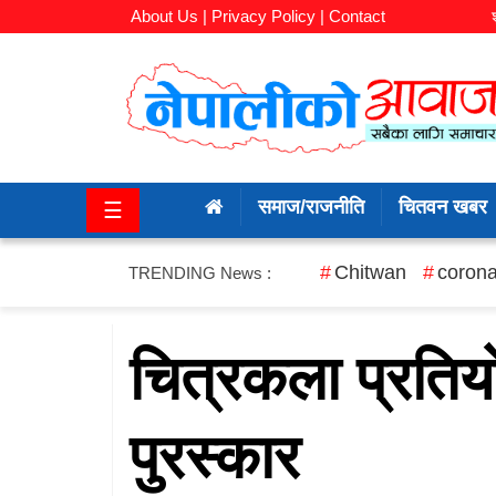
About Us |
Privacy Policy |
Contact
समाज/
राजनीति
समाज/राजनीति
चितवन खबर
☰
चितवन
खबर
Chitwan
corona
TRENDING News :
कला/
मनोरञ्जन
चित्रकला प्रतिय
अर्थ/
पुरस्कार
बजार
शिक्षा/