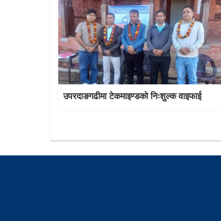
उपरदाङगढीमा टेकमाइण्डको निःशुल्क वाइफाई