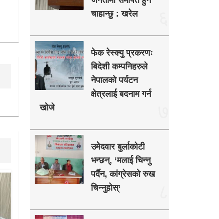
जनतामा समर्पित हुन
६
चाहान्छु : खरेल
फेक रेस्क्यु प्रकरणः
बिदेशी कम्पनिहरुले
नेपालको पर्यटन
क्षेत्रलाई बदनाम गर्न
७
खोजे
उमेदवार बुर्लाकोटी
भन्छन्, ‘मलाई चिन्नु
पर्दैन, कांग्रेसको रुख
८
चिन्नुहोस्’