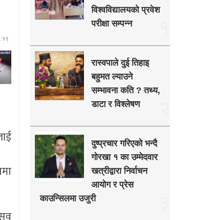
विश्वविद्यालयको प्रवेश
१
परीक्षा सम्पन्न
३:१९
रास्वपाले दुई तिहाइ
बहुमत ल्याउने
सम्भावना कति ? तथ्य,
२
डाटा र विश्लेषण
लाई
दुष्प्रचार गरिएको भन्दै
गोरखा १ का उम्मेदवार
नमा
खत्रीद्वारा निर्वाचन
आयोग र प्रेस
३
काउन्सिलमा उजुरी
्सव