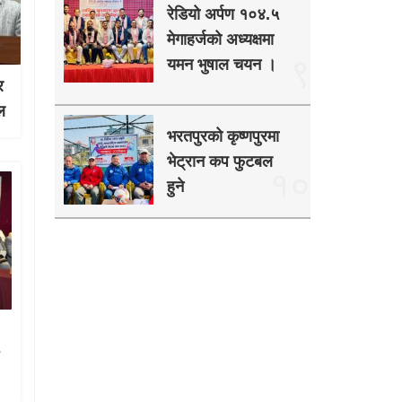
रेडियो अर्पण १०४.५
मेगाहर्जको अध्यक्षमा
९
यमन भुषाल चयन ।
र
ल
भरतपुरको कृष्णपुरमा
भेट्रान कप फुटबल
१०
हुने