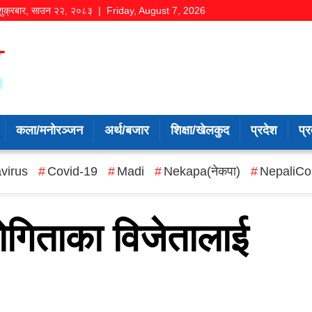
शुक्रबार
,
साउन
२२
,
२०८३
| Friday, August 7, 2026
कला/मनोरञ्जन
अर्थ/बजार
शिक्षा/खेलकुद
प्रदेश
प्र
virus
Covid-19
Madi
Nekapa(नेकपा)
NepaliCo
ोगिताका विजेतालाई