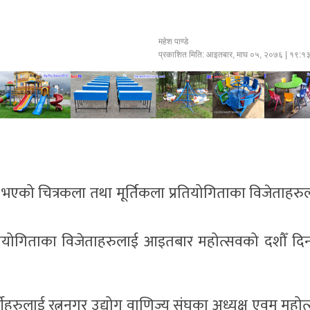
महेश पाण्डे
प्रकाशित मिति:
आइतबार, माघ ०५, २०७६
| १९:१
्न भएको चित्रकला तथा मूर्तिकला प्रतियोगिताका विजेताहरु
रतियोगिताका विजेताहरुलाई आइतबार महोत्सवको दशौँ दि
धीहरुलाई रत्ननगर उद्योग वाणिज्य संघका अध्यक्ष एवम् महोत