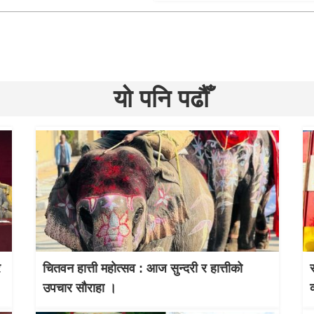
यो पनि पढौँ
र
चितवन हात्ती महाेत्सव : आज सुन्दरी र हात्तीको
उपचार साैराहा ।