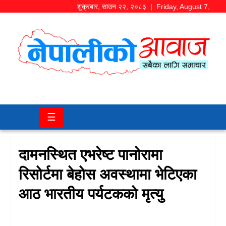
शुक्रबार
,
साउन
२२
,
२०८३
| Friday, August 7,
2026
समाज/
राजनीति
चितवन
☰
खबर
कला/
दामनस्थित एभरेष्ट पानोरामा
मनोरञ्जन
रिसोर्टमा बेहोस अवस्थामा भेटिएका
अर्थ/
आठ भारतीय पर्यटकको मृत्यु
बजार
शिक्षा/