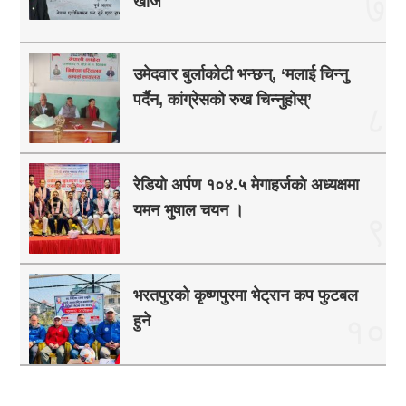
७
खोजे
उमेदवार बुर्लाकोटी भन्छन्, ‘मलाई चिन्नु
पर्दैन, कांग्रेसको रुख चिन्नुहोस्’
८
रेडियो अर्पण १०४.५ मेगाहर्जको अध्यक्षमा
यमन भुषाल चयन ।
९
भरतपुरको कृष्णपुरमा भेट्रान कप फुटबल
हुने
१०