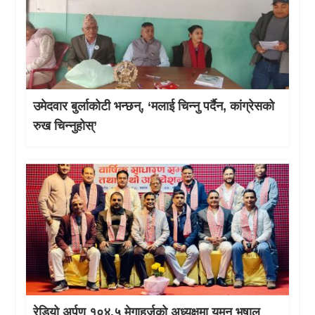
उमेदवार बुर्लाकोटी भन्छन्, ‘मलाई चिन्नु पर्दैन, कांग्रेसको
रुख चिन्नुहोस्’
रेडियो अर्पण १०४.५ मेगाहर्जको अध्यक्षमा यमन भुषाल