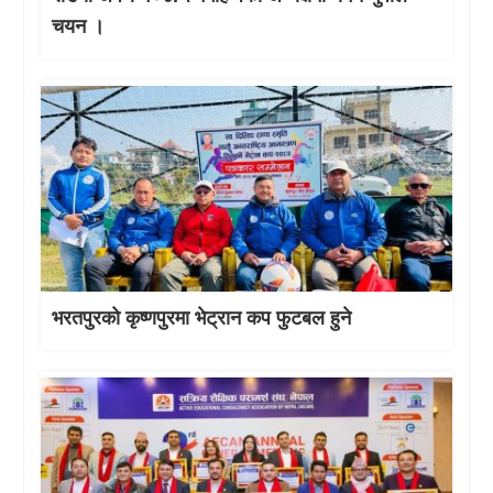
चयन ।
भरतपुरको कृष्णपुरमा भेट्रान कप फुटबल हुने