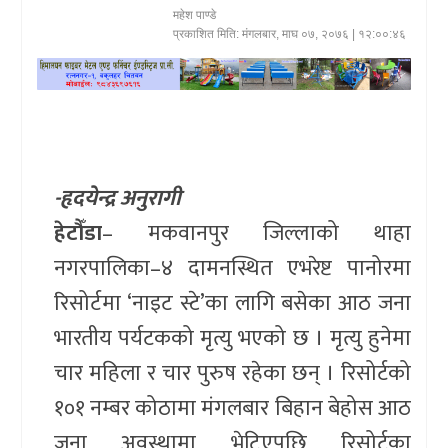
महेश पाण्डे
खेलकुद
प्रकाशित मिति:
मंगलबार, माघ ०७, २०७६
| १२:००:४६
प्रदेश
प्रवास/
विश्व
-हृदयेन्द्र अनुरागी
स्वास्थ्य/
हेटौँडा
– मकवानपुर जिल्लाको थाहा
रोचक
नगरपालिका–४ दामनस्थित एभरेष्ट पानोरमा
विचार/
रिसोर्टमा ‘नाइट स्टे’का लागि बसेका आठ जना
अन्तर्वार्ता
भारतीय पर्यटकको मृत्यु भएको छ । मृत्यु हुनेमा
चार महिला र चार पुरुष रहेका छन् । रिसोर्टको
१०१ नम्बर कोठामा मंगलबार बिहान बेहोस आठ
जना अवस्थामा भेटिएपछि रिसोर्टका