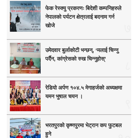
फेक रेस्क्यु प्रकरणः बिदेशी कम्पनिहरुले
नेपालको पर्यटन क्षेत्रलाई बदनाम गर्न
७
खोजे
उमेदवार बुर्लाकोटी भन्छन्, ‘मलाई चिन्नु
पर्दैन, कांग्रेसको रुख चिन्नुहोस्’
८
रेडियो अर्पण १०४.५ मेगाहर्जको अध्यक्षमा
यमन भुषाल चयन ।
९
भरतपुरको कृष्णपुरमा भेट्रान कप फुटबल
हुने
१०