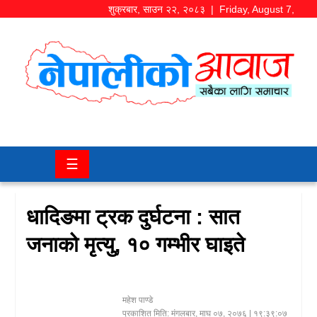
शुक्रबार
,
साउन
२२
,
२०८३
| Friday, August 7,
2026
समाज/
राजनीति
चितवन
☰
खबर
कला/
धादिङमा ट्रक दुर्घटना : सात
मनोरञ्जन
जनाको मृत्यु, १० गम्भीर घाइते
अर्थ/
बजार
महेश पाण्डे
शिक्षा/
प्रकाशित मिति:
मंगलबार, माघ ०७, २०७६
| १९:३९:०७