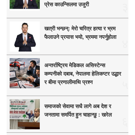
३
प्रेस काउन्सिलमा उजुरी
खत्री भन्छन्: मेरो चरित्र हत्या र भ्रम
फैलाउने प्रयास भयो, भ्रममा नपर्नुहोला
४
अन्तर्राष्ट्रिय मेडिकल असिस्टेन्स
कम्पनीको दबाब, नेपालमा हेलिकप्टर उद्धार
५
र बीमा प्रणालीमाथि प्रश्न
समाजको सेवामा सधै लागे अब देश र
जनतामा समर्पित हुन चाहान्छु : खरेल
६