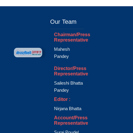
Our Team
Chairman/Press
Representative
Mahesh
Pandey
Director/Press
Representative
Saileshi Bhatta
Pandey
Editor :
Nirjana Bhatta
Account/Press
Representative
Suraj Poudel