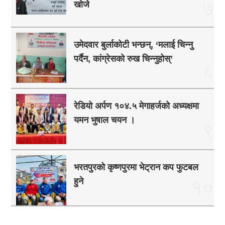
७
खोजे
उमेदवार बुर्लाकोटी भन्छन्, ‘मलाई चिन्नु
पर्दैन, कांग्रेसको रुख चिन्नुहोस्’
८
रेडियो अर्पण १०४.५ मेगाहर्जको अध्यक्षमा
यमन भुषाल चयन ।
९
भरतपुरको कृष्णपुरमा भेट्रान कप फुटबल
हुने
१०