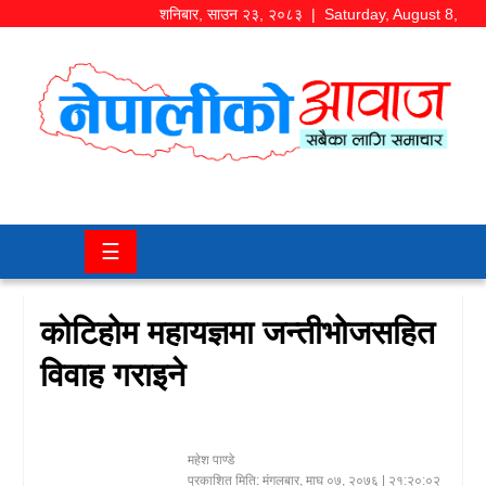
शनिबार
,
साउन
२३
,
२०८३
| Saturday, August 8,
2026
समाज/
राजनीति
चितवन
☰
खबर
कला/
कोटिहोम महायज्ञमा जन्तीभोजसहित
मनोरञ्जन
विवाह गराइने
अर्थ/
बजार
महेश पाण्डे
शिक्षा/
प्रकाशित मिति:
मंगलबार, माघ ०७, २०७६
| २१:२०:०२