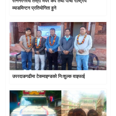
रत्ननरगरमा तेस्राे मेयर कप तथा पाँचौं राष्ट्रिय
व्याडमिन्टन प्रतियोगिता हुने
उपरदाङगढीमा टेकमाइण्डको निःशुल्क वाइफाई