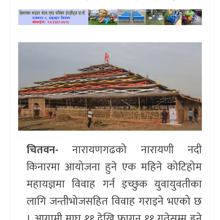
खेलकुद
प्रदेश
प्रवास/
विश्व
स्वास्थ्य/
रोचक
विचार/
चितवन-
नारायणगढको नारायणी नदी
अन्तर्वार्ता
किनारमा आयोजना हुने एक महिने कोटिहोम
महायज्ञमा विवाह गर्न इच्छुक युवायुवतीका
लागि जन्तीभोजसहित विवाह गराइने भएको छ
। आगामी माघ ११ देखि फागुन ११ गतेसम्म हुने