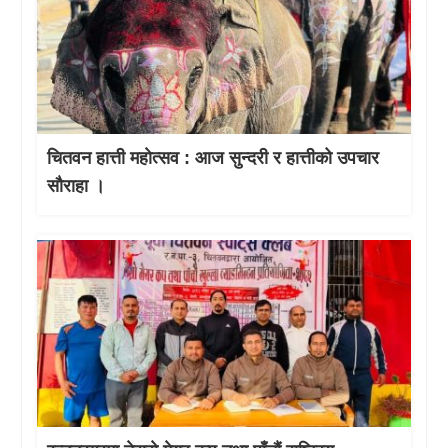
चितवन हात्ती महाेत्सव : आज सुन्दरी र हात्तीको उपचार
साैराहा ।