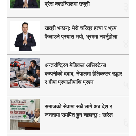
३
प्रेस काउन्सिलमा उजुरी
खत्री भन्छन्: मेरो चरित्र हत्या र भ्रम
फैलाउने प्रयास भयो, भ्रममा नपर्नुहोला
४
अन्तर्राष्ट्रिय मेडिकल असिस्टेन्स
कम्पनीको दबाब, नेपालमा हेलिकप्टर उद्धार
५
र बीमा प्रणालीमाथि प्रश्न
समाजको सेवामा सधै लागे अब देश र
जनतामा समर्पित हुन चाहान्छु : खरेल
६