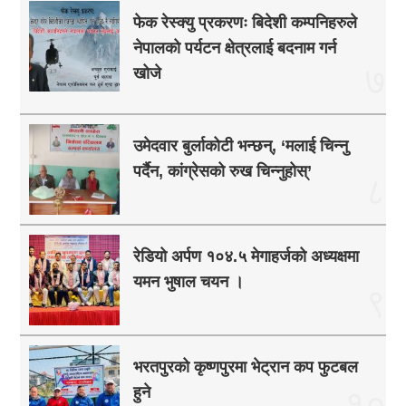
फेक रेस्क्यु प्रकरणः बिदेशी कम्पनिहरुले
नेपालको पर्यटन क्षेत्रलाई बदनाम गर्न
७
खोजे
उमेदवार बुर्लाकोटी भन्छन्, ‘मलाई चिन्नु
पर्दैन, कांग्रेसको रुख चिन्नुहोस्’
८
रेडियो अर्पण १०४.५ मेगाहर्जको अध्यक्षमा
यमन भुषाल चयन ।
९
भरतपुरको कृष्णपुरमा भेट्रान कप फुटबल
हुने
१०