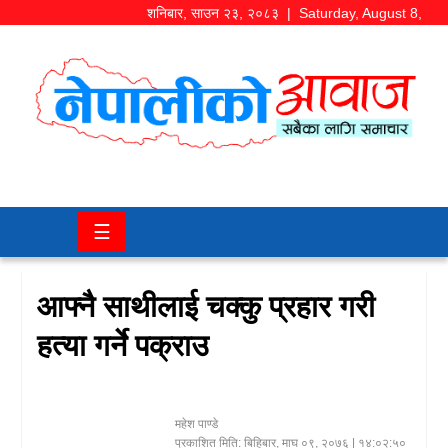
शनिबार
,
साउन
२३
,
२०८३
| Saturday, August 8,
2026
समाज/
राजनीति
चितवन
☰
खबर
कला/
आफ्नै साथीलाई चक्कु प्रहार गरी
मनोरञ्जन
हत्या गर्ने पक्राउ
अर्थ/
बजार
महेश पाण्डे
शिक्षा/
प्रकाशित मिति:
बिहिबार, माघ ०९, २०७६
| १४:०२:५०