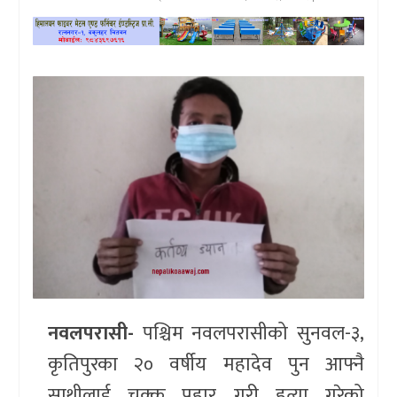
खेलकुद
प्रदेश
प्रवास/
विश्व
स्वास्थ्य/
रोचक
विचार/
अन्तर्वार्ता
नवलपरासी-
पश्चिम नवलपरासीको सुनवल-३,
कृतिपुरका २० वर्षीय महादेव पुन आफ्नै
साथीलाई चक्कु प्रहार गरी हत्या गरेको