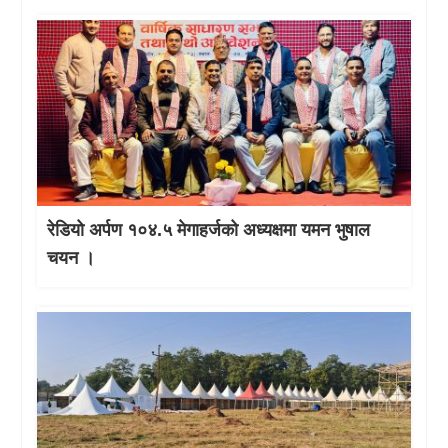
रेडियो अर्पण १०४.५ मेगाहर्जको अध्यक्षमा यमन भुषाल
चयन ।