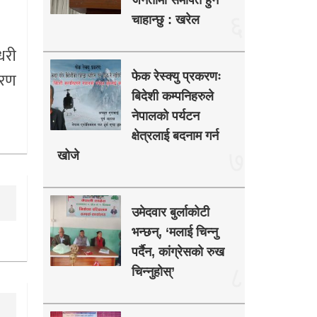
जनतामा समर्पित हुन
६
चाहान्छु : खरेल
धरी
शरण
फेक रेस्क्यु प्रकरणः
बिदेशी कम्पनिहरुले
नेपालको पर्यटन
क्षेत्रलाई बदनाम गर्न
७
खोजे
उमेदवार बुर्लाकोटी
भन्छन्, ‘मलाई चिन्नु
पर्दैन, कांग्रेसको रुख
८
चिन्नुहोस्’