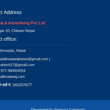
t Address
a & Advertising Pvt. Ltd.
ar-10, Chitwan Nepal
t office:
athmandu, Nepal
epalikoaawajnews@gmail.com
|
ahesh17@gmail.com
 +977-984504916
alikoaawaj.com
 दर्ता नं.
1602/076/77
Developed by
Namuna Computer