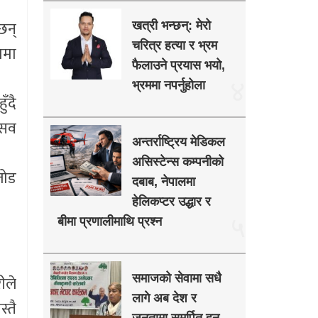
छन्
खत्री भन्छन्: मेरो
चरित्र हत्या र भ्रम
पमा
फैलाउने प्रयास भयो,
४
भ्रममा नपर्नुहोला
ँदै
्सव
अन्तर्राष्ट्रिय मेडिकल
असिस्टेन्स कम्पनीको
जोड
दबाब, नेपालमा
हेलिकप्टर उद्धार र
५
बीमा प्रणालीमाथि प्रश्न
ीले
समाजको सेवामा सधै
लागे अब देश र
्तै