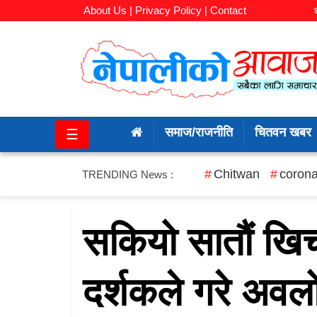
About Us |
Privacy Policy |
Contact
समाज/
राजनीति
समाज/राजनीति
चितवन खबर
☰
चितवन
खबर
Chitwan
corona
TRENDING News :
कला/
मनोरञ्जन
सकियो सातौं खि
अर्थ/
दर्शकले गरे अव
बजार
शिक्षा/