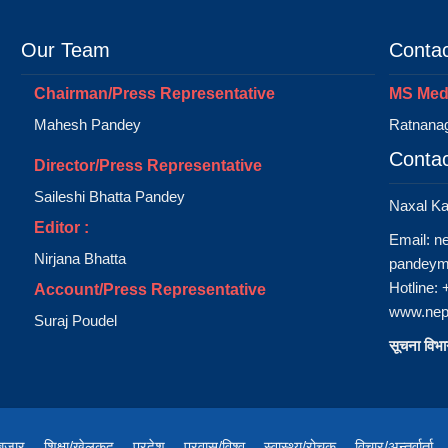
Our Team
Contac
Chairman/Press Representative
MS Medi
Mahesh Pandey
Ratnanag
Contac
Director/Press Representative
Saileshi Bhatta Pandey
Naxal K
Editor :
Email:
n
Nirjana Bhatta
pandeym
Hotline:
Account/Press Representative
www.nep
Suraj Poudel
सूचना विभाग
/बजार
शिक्षा/खेलकुद
प्रदेश
प्रवास/विश्व
स्वास्थ्य/रोचक
विचार/अन्तर्वार्ता