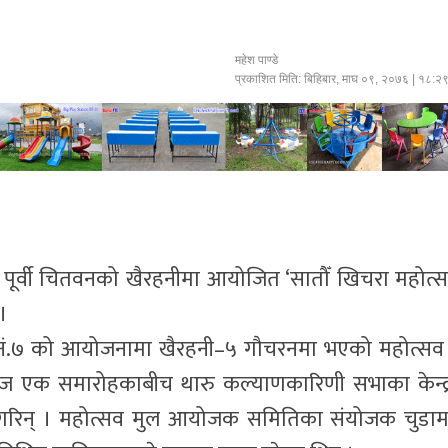
महेश पाण्डे
प्रकाशित मिति:
बिहिबार, माघ ०९, २०७६
| १८:२
पूर्वी चितवनको खैरहनीमा आयोजित ‘सातौँ खिचरा महोत्
।
्र नं.७ को आयोजनामा खैरहनी–५ गौचरनमा भएको महोत्सव
ज एक समारोहकाबीच थारु कल्याणकारिणी सभाका केन्द्
ापन गरिन् । महोत्सव मुल आयोजक समितिका संयोजक चुडा