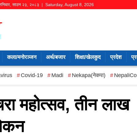
शनिबार
,
साउन
२३
,
२०८३
| Saturday, August 8, 2026
कला/मनोरञ्जन
अर्थ/बजार
शिक्षा/खेलकुद
प्रदेश
प्र
virus
Covid-19
Madi
Nekapa(नेकपा)
NepaliCo
चरा महोत्सव, तीन लाख
लोकन