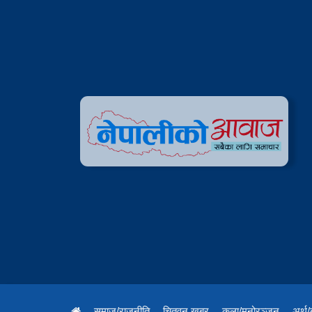
समाज/राजनीति
चितवन खबर
कला/मनोरञ्जन
अर्थ