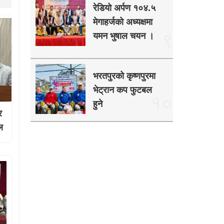
रेडियो अर्पण १०४.५
मेगाहर्जको अध्यक्षमा
९
यमन भुषाल चयन ।
भरतपुरको कृष्णपुरमा
भेट्रान कप फुटबल
१०
हुने
र
ल