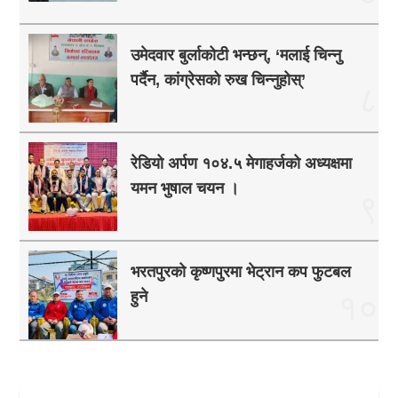
उमेदवार बुर्लाकोटी भन्छन्, ‘मलाई चिन्नु
पर्दैन, कांग्रेसको रुख चिन्नुहोस्’
८
रेडियो अर्पण १०४.५ मेगाहर्जको अध्यक्षमा
यमन भुषाल चयन ।
९
भरतपुरको कृष्णपुरमा भेट्रान कप फुटबल
हुने
१०