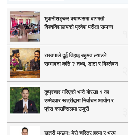
भुवानीशङ्कर क्याम्पसमा बागमती
विश्वविद्यालयको प्रवेश परीक्षा सम्पन्न
१
रास्वपाले दुई तिहाइ बहुमत ल्याउने
सम्भावना कति ? तथ्य, डाटा र विश्लेषण
२
दुष्प्रचार गरिएको भन्दै गोरखा १ का
उम्मेदवार खत्रीद्वारा निर्वाचन आयोग र
३
प्रेस काउन्सिलमा उजुरी
खत्री भन्छन्: मेरो चरित्र हत्या र भ्रम