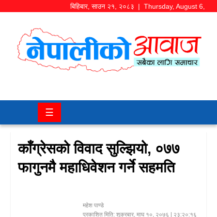
बिहिबार
,
साउन
२१
,
२०८३
| Thursday, August 6,
2026
समाज/
राजनीति
चितवन
☰
खबर
कला/
काँग्रेसको विवाद सुल्झियो, ०७७
मनोरञ्जन
फागुनमै महाधिवेशन गर्ने सहमति
अर्थ/
बजार
महेश पाण्डे
शिक्षा/
प्रकाशित मिति:
शुक्रबार, माघ १०, २०७६
| २३:२०:१६