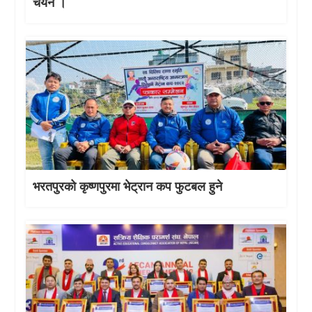
चयन ।
भरतपुरको कृष्णपुरमा भेट्रान कप फुटबल हुने