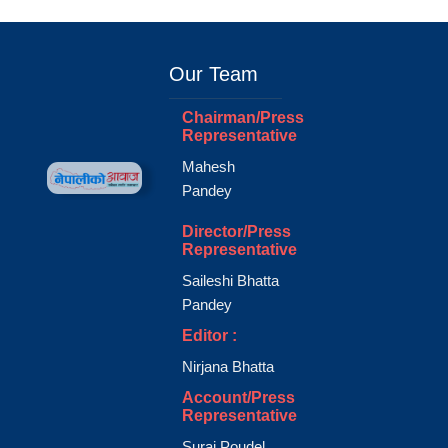
Our Team
Chairman/Press
Representative
Mahesh
Pandey
Director/Press
Representative
Saileshi Bhatta
Pandey
Editor :
Nirjana Bhatta
Account/Press
Representative
Suraj Poudel