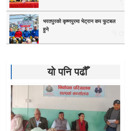
९
भरतपुरको कृष्णपुरमा भेट्रान कप फुटबल
हुने
१०
यो पनि पढौँ