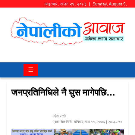
आइतबार
,
साउन
२४
,
२०८३
| Sunday, August 9,
2026
समाज/
राजनीति
चितवन
☰
खबर
कला/
जनप्रतिनिधिले नै घुस मागेपछि…
मनोरञ्जन
अर्थ/
महेश पाण्डे
बजार
प्रकाशित मिति:
शनिबार, माघ ११, २०७६
| २०:३८:५४
शिक्षा/