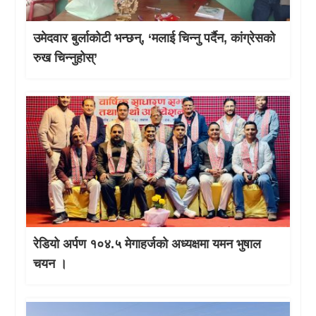
उमेदवार बुर्लाकोटी भन्छन्, ‘मलाई चिन्नु पर्दैन, कांग्रेसको
रुख चिन्नुहोस्’
रेडियो अर्पण १०४.५ मेगाहर्जको अध्यक्षमा यमन भुषाल
चयन ।