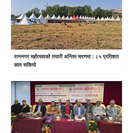
रत्ननगर महोत्सवको तयारी अन्तिम चरणमा : ८५ प्रतिशत
काम सकियो