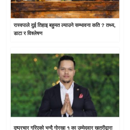
रास्वपाले दुई तिहाइ बहुमत ल्याउने सम्भावना कति ? तथ्य,
डाटा र विश्लेषण
दुष्प्रचार गरिएको भन्दै गोरखा १ का उम्मेदवार खत्रीद्वारा