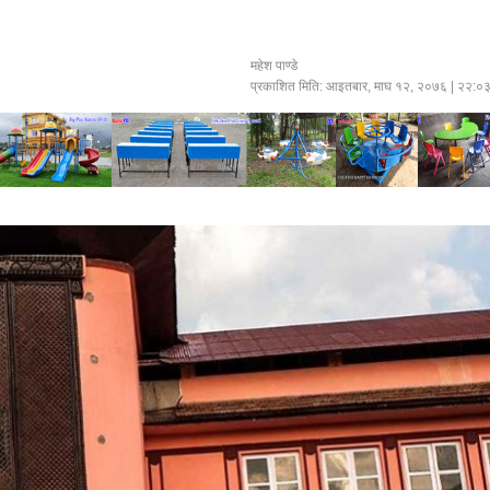
महेश पाण्डे
प्रकाशित मिति:
आइतबार, माघ १२, २०७६
| २२:०