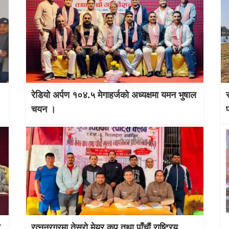
रेडियो अर्पण १०४.५ मेगाहर्जको अध्यक्षमा यमन भुषाल
चयन ।
र
रत्ननरगरमा तेस्राे मेयर कप तथा पाँचौं राष्ट्रिय