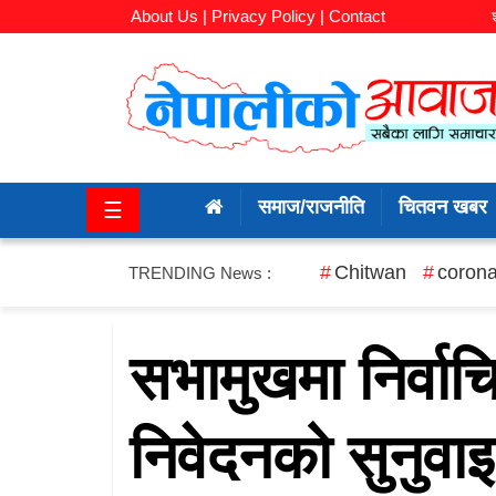
About Us |
Privacy Policy |
Contact
समाज/
राजनीति
समाज/राजनीति
चितवन खबर
☰
चितवन
खबर
Chitwan
corona
TRENDING News :
कला/
मनोरञ्जन
सभामुखमा निर्वाच
अर्थ/
निवेदनको सुनुवा
बजार
शिक्षा/