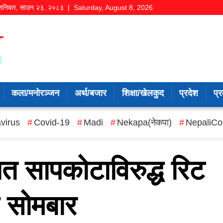
शनिबार
,
साउन
२३
,
२०८३
| Saturday, August 8, 2026
कला/मनोरञ्जन
अर्थ/बजार
शिक्षा/खेलकुद
प्रदेश
प्र
virus
Covid-19
Madi
Nekapa(नेकपा)
NepaliCo
ित सापकोटाविरुद्ध रिट
इ सोमबार