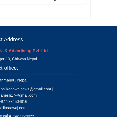
t Address
a & Advertising Pvt. Ltd.
ar-10, Chitwan Nepal
t office:
athmandu, Nepal
epalikoaawajnews@gmail.com
|
ahesh17@gmail.com
 +977-984504916
alikoaawaj.com
 दर्ता नं.
1602/076/77