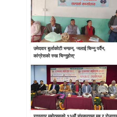
उमेदवार बुर्लाकोटी भन्छन्, ‘मलाई चिन्नु पर्दैन,
कांग्रेसको रुख चिन्नुहोस्’
रत्ननगर महोत्सवको १३औं संस्करणमा मह र रोजगा