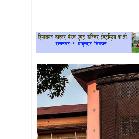
खेलकुद
प्रदेश
प्रवास/
विश्व
स्वास्थ्य/
रोचक
विचार/
अन्तर्वार्ता