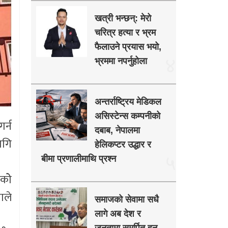
खत्री भन्छन्: मेरो
चरित्र हत्या र भ्रम
फैलाउने प्रयास भयो,
४
भ्रममा नपर्नुहोला
अन्तर्राष्ट्रिय मेडिकल
असिस्टेन्स कम्पनीको
र्न
दबाब, नेपालमा
ागि
हेलिकप्टर उद्धार र
५
बीमा प्रणालीमाथि प्रश्न
कोे
ाले
समाजको सेवामा सधै
लागे अब देश र