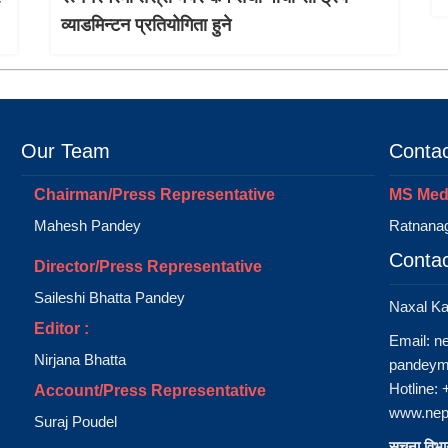
व्याडमिन्टन प्रतियोगिता हुने
Our Team
Contac
Chairman/Press Representative
MS Medi
Mahesh Pandey
Ratnanag
Contac
Director/Press Representative
Saileshi Bhatta Pandey
Naxal K
Editor :
Email:
n
Nirjana Bhatta
pandeym
Hotline:
Account/Press Representative
www.nep
Suraj Poudel
सूचना विभाग