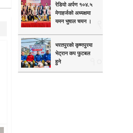
रेडियो अर्पण १०४.५
मेगाहर्जको अध्यक्षमा
९
यमन भुषाल चयन ।
भरतपुरको कृष्णपुरमा
भेट्रान कप फुटबल
१०
हुने