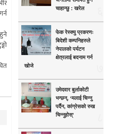
जनतामा समर्पित हुन
भीर
६
चाहान्छु : खरेल
र्न
ुने
फेक रेस्क्यु प्रकरणः
बिदेशी कम्पनिहरुले
्गो
नेपालको पर्यटन
क्षेत्रलाई बदनाम गर्न
चित
७
खोजे
उमेदवार बुर्लाकोटी
भन्छन्, ‘मलाई चिन्नु
पर्दैन, कांग्रेसको रुख
८
चिन्नुहोस्’