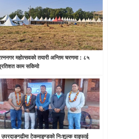
रत्ननगर महोत्सवको तयारी अन्तिम चरणमा : ८५
प्रतिशत काम सकियो
उपरदाङगढीमा टेकमाइण्डको निःशुल्क वाइफाई