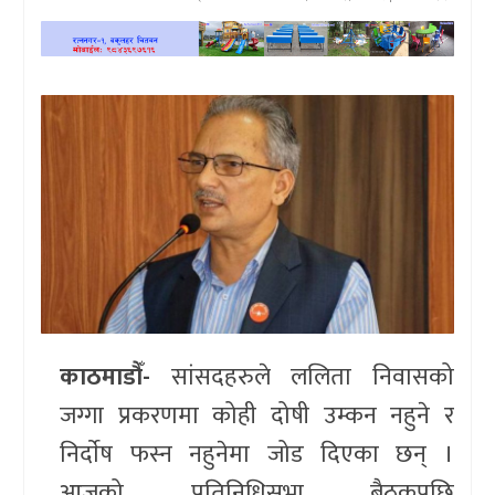
खेलकुद
प्रदेश
प्रवास/
विश्व
स्वास्थ्य/
रोचक
विचार/
अन्तर्वार्ता
काठमाडौँ-
सांसदहरुले ललिता निवासको
जग्गा प्रकरणमा कोही दोषी उम्कन नहुने र
निर्दाेष फस्न नहुनेमा जोड दिएका छन् ।
आजको प्रतिनिधिसभा बैठकपछि