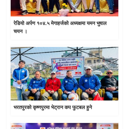
रेडियो अर्पण १०४.५ मेगाहर्जको अध्यक्षमा यमन भुषाल
चयन ।
भरतपुरको कृष्णपुरमा भेट्रान कप फुटबल हुने