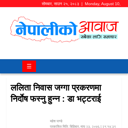
सोमबार
,
साउन
२५
,
२०८३
| Monday, August 10,
2026
समाज/
राजनीति
चितवन
☰
खबर
कला/
ललिता निवास जग्गा प्रकरणमा
मनोरञ्जन
निर्दाेष फस्नु हुन्न : डा भट्टराई
अर्थ/
बजार
महेश पाण्डे
शिक्षा/
प्रकाशित मिति:
बिहिबार, माघ २३, २०७६
| २१:१४:३९