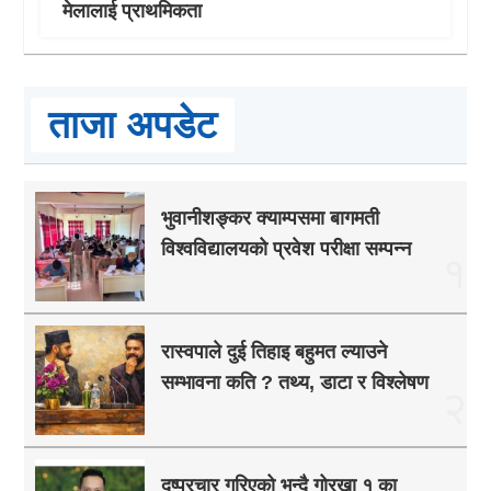
मेलालाई प्राथमिकता
ताजा अपडेट
भुवानीशङ्कर क्याम्पसमा बागमती
विश्वविद्यालयको प्रवेश परीक्षा सम्पन्न
१
रास्वपाले दुई तिहाइ बहुमत ल्याउने
सम्भावना कति ? तथ्य, डाटा र विश्लेषण
२
दुष्प्रचार गरिएको भन्दै गोरखा १ का