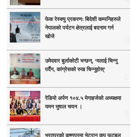
फेक रेस्क्यु प्रकरणः बिदेशी कम्पनिहरुले
नेपालको पर्यटन क्षेत्रलाई बदनाम गर्न
७
खोजे
उमेदवार बुर्लाकोटी भन्छन्, ‘मलाई चिन्नु
पर्दैन, कांग्रेसको रुख चिन्नुहोस्’
८
रेडियो अर्पण १०४.५ मेगाहर्जको अध्यक्षमा
यमन भुषाल चयन ।
९
भरतपुरको कृष्णपुरमा भेट्रान कप फुटबल