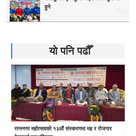
हुने
१०
यो पनि पढौँ
रत्ननगर महोत्सवको १३औं संस्करणमा मह र रोजगार