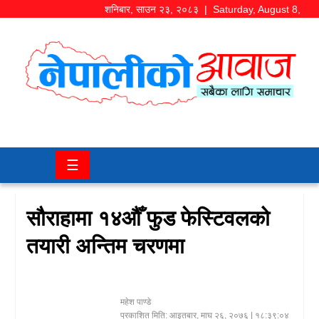
शनिबार
,
साउन
२३
,
२०८३
| Saturday, August 8,
2026
समाज/
राजनीति
चितवन
☰
खबर
कला/
सौराहामा १४औँ फुड फेस्टिवलको
मनोरञ्जन
तयारी अन्तिम चरणमा
अर्थ/
बजार
महेश पाण्डे
शिक्षा/
प्रकाशित मिति:
आइतबार, माघ २६, २०७६
| १८:३९:०४