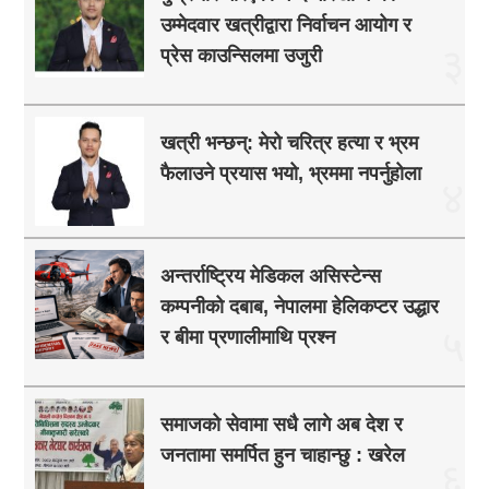
उम्मेदवार खत्रीद्वारा निर्वाचन आयोग र
३
प्रेस काउन्सिलमा उजुरी
खत्री भन्छन्: मेरो चरित्र हत्या र भ्रम
फैलाउने प्रयास भयो, भ्रममा नपर्नुहोला
४
अन्तर्राष्ट्रिय मेडिकल असिस्टेन्स
कम्पनीको दबाब, नेपालमा हेलिकप्टर उद्धार
५
र बीमा प्रणालीमाथि प्रश्न
समाजको सेवामा सधै लागे अब देश र
जनतामा समर्पित हुन चाहान्छु : खरेल
६