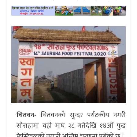
खेलकुद
प्रदेश
प्रवास/
विश्व
स्वास्थ्य/
रोचक
विचार/
अन्तर्वार्ता
चितवन-
चितवनको सुन्दर पर्यटकीय नगरी
सौराहामा यही माघ २८ गतेदेखि १४औँ फुड
फेस्टिवलको तयारी अन्तिम चरणमा पुगेको छ ।