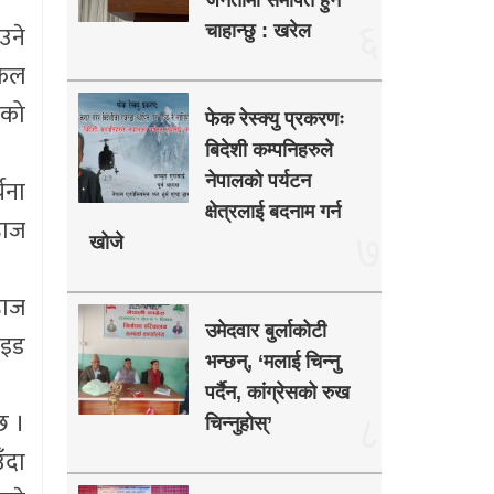
जनतामा समर्पित हुन
६
उने
चाहान्छु : खरेल
लफल
ेको
फेक रेस्क्यु प्रकरणः
बिदेशी कम्पनिहरुले
नेपालको पर्यटन
चना
क्षेत्रलाई बदनाम गर्न
हाज
७
खोजे
हाज
उमेदवार बुर्लाकोटी
ाइड
भन्छन्, ‘मलाई चिन्नु
पर्दैन, कांग्रेसको रुख
छ ।
८
चिन्नुहोस्’
ँदा