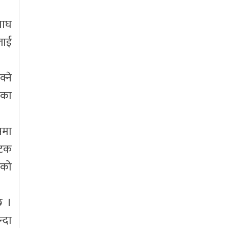
माघ
लाई
्ने
ेका
समा
पटक
एको
छ ।
्दा