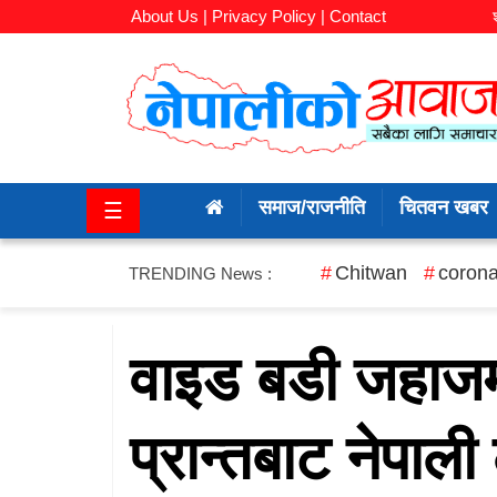
About Us |
Privacy Policy |
Contact
समाज/
राजनीति
समाज/राजनीति
चितवन खबर
☰
चितवन
खबर
Chitwan
corona
TRENDING News :
कला/
मनोरञ्जन
वाइड बडी जहाजमा
अर्थ/
प्रान्तबाट नेपाली 
बजार
शिक्षा/