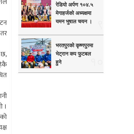
गले
रेडियो अर्पण १०४.५
मेगाहर्जको अध्यक्षमा
यटन
९
यमन भुषाल चयन ।
 तर
भरतपुरको कृष्णपुरमा
 छ,
भेट्रान कप फुटबल
१०
ेकै
हुने
थित
ानी
ो ।
एको
क्ष