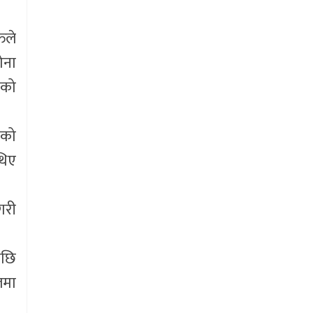
िले
ोना
एको
एको
थिए
गरी
पछि
लमा