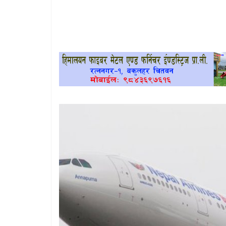
खेलकुद
प्रदेश
प्रवास/
विश्व
स्वास्थ्य/
रोचक
विचार/
अन्तर्वार्ता