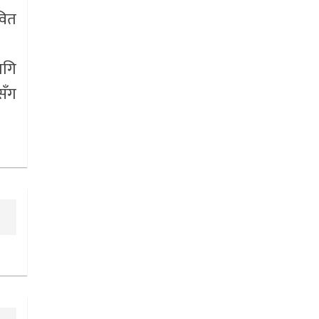
वित
ागि
सँग