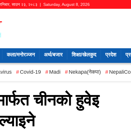
शनिबार
,
साउन
२३
,
२०८३
| Saturday, August 8, 2026
कला/मनोरञ्जन
अर्थ/बजार
शिक्षा/खेलकुद
प्रदेश
प्र
virus
Covid-19
Madi
Nekapa(नेकपा)
NepaliCo
र्फत चीनको हुवेइ
ल्याइने