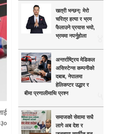
खत्री भन्छन्: मेरो
चरित्र हत्या र भ्रम
फैलाउने प्रयास भयो,
४
भ्रममा नपर्नुहोला
अन्तर्राष्ट्रिय मेडिकल
असिस्टेन्स कम्पनीको
दबाब, नेपालमा
हेलिकप्टर उद्धार र
५
बीमा प्रणालीमाथि प्रश्न
लाई
समाजको सेवामा सधै
३३०
लागे अब देश र