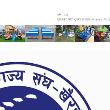
महेश पाण्डे
प्रकाशित मिति:
बुधबार, फाल्गुण ०७, २०७६
| ७:२