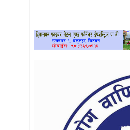
खेलकुद
प्रदेश
प्रवास/
विश्व
स्वास्थ्य/
रोचक
विचार/
अन्तर्वार्ता