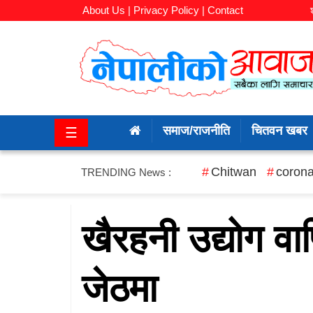
About Us |
Privacy Policy |
Contact
समाज/
राजनीति
समाज/राजनीति
चितवन खबर
☰
चितवन
खबर
Chitwan
corona
TRENDING News :
कला/
मनोरञ्जन
खैरहनी उद्योग व
अर्थ/
जेठमा
बजार
शिक्षा/