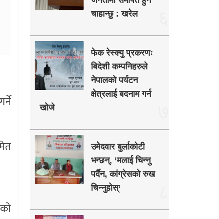
जनतामा समर्पित हुन
६
चाहान्छु : खरेल
फेक रेस्क्यु प्रकरणः
बिदेशी कम्पनिहरुले
नेपालको पर्यटन
क्षेत्रलाई बदनाम गर्न
्ने
७
खोजे
मेत
उमेदवार बुर्लाकोटी
भन्छन्, ‘मलाई चिन्नु
पर्दैन, कांग्रेसको रुख
८
चिन्नुहोस्’
घको