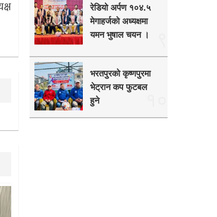
यक्ष
रेडियो अर्पण १०४.५
मेगाहर्जको अध्यक्षमा
९
यमन भुषाल चयन ।
भरतपुरको कृष्णपुरमा
भेट्रान कप फुटबल
१०
हुने