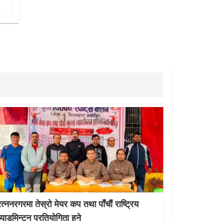
रत्ननरगरमा तेस्राे मेयर कप तथा पाँचौं राष्ट्रिय
व्याडमिन्टन प्रतियोगिता हुने