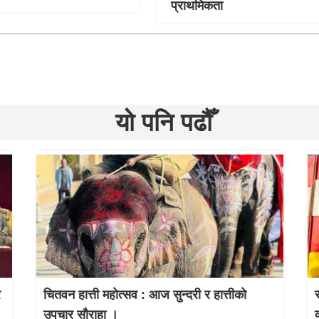
प्राथमिकता
यो पनि पढौँ
र
चितवन हात्ती महाेत्सव : आज सुन्दरी र हात्तीको
उपचार साैराहा ।