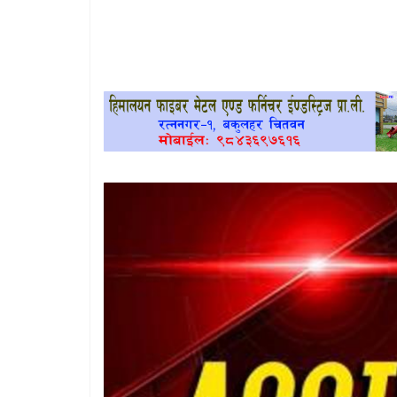
खेलकुद
प्रदेश
प्रवास/
विश्व
स्वास्थ्य/
रोचक
विचार/
अन्तर्वार्ता