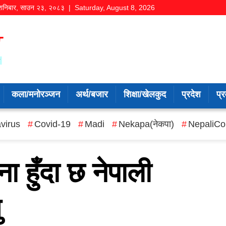
शनिबार
,
साउन
२३
,
२०८३
| Saturday, August 8, 2026
कला/मनोरञ्जन
अर्थ/बजार
शिक्षा/खेलकुद
प्रदेश
प्र
virus
Covid-19
Madi
Nekapa(नेकपा)
NepaliCo
ा हुँदा छ नेपाली
ु