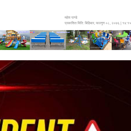
महेश पाण्डे
प्रकाशित मिति:
बिहिबार, फाल्गुण ०८, २०७६
| १४:१