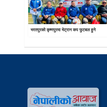
भरतपुरको कृष्णपुरमा भेट्रान कप फुटबल हुने