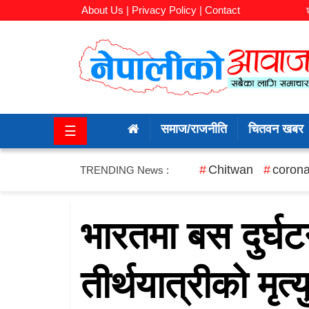
About Us |
Privacy Policy |
Contact
समाज/
राजनीति
समाज/राजनीति
चितवन खबर
☰
चितवन
खबर
Chitwan
corona
TRENDING News :
कला/
मनोरञ्जन
भारतमा बस दुर्घटन
अर्थ/
तीर्थयात्रीको मृत्य
बजार
शिक्षा/