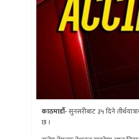
काठमाडौँ-
सुनसरीबाट ३५ दिने तीर्थयात्
छ ।