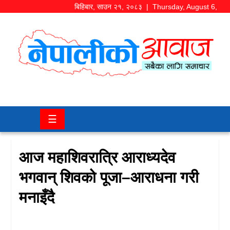
बिहिबार
,
साउन
२१
,
२०८३
| Thursday, August 6,
2026
समाज/
राजनीति
चितवन
☰
खबर
कला/
आज महाशिवरात्रि आराध्यदेव
मनोरञ्जन
भगवान् शिवको पूजा–आराधना गरी
अर्थ/
मनाइँदै
बजार
शिक्षा/