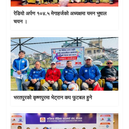
रेडियो अर्पण १०४.५ मेगाहर्जको अध्यक्षमा यमन भुषाल
चयन ।
भरतपुरको कृष्णपुरमा भेट्रान कप फुटबल हुने