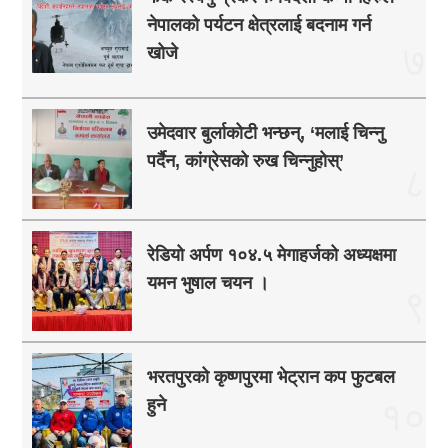
नेपालको पर्यटन क्षेत्रलाई बदनाम गर्न
७
खोजे
उमेदवार बुर्लाकोटी भन्छन्, ‘मलाई चिन्नु
पर्दैन, कांग्रेसको रुख चिन्नुहोस्’
८
रेडियो अर्पण १०४.५ मेगाहर्जको अध्यक्षमा
यमन भुषाल चयन ।
९
भरतपुरको कृष्णपुरमा भेट्रान कप फुटबल
हुने
१०