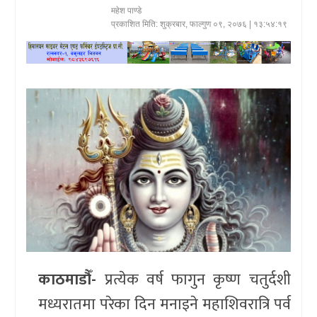
महेश पाण्डे
खेलकुद
प्रकाशित मिति:
शुक्रबार, फाल्गुण ०९, २०७६
| १३:५४:१९
प्रदेश
प्रवास/
विश्व
स्वास्थ्य/
रोचक
विचार/
अन्तर्वार्ता
काठमाडौँ-
प्रत्येक वर्ष फागुन कृष्ण चतुर्दशी
मध्यरातमा परेका दिन मनाइने महाशिवरात्रि पर्व