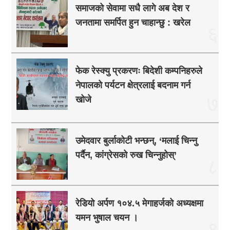
समाजको सेवामा सधै लागे अब देश र
जनतामा समर्पित हुन चाहान्छु : खरेल
६
फेक रेस्क्यु प्रकरणः बिदेशी कम्पनिहरुले
नेपालको पर्यटन क्षेत्रलाई बदनाम गर्न
७
खोजे
उमेदवार बुर्लाकोटी भन्छन्, ‘मलाई चिन्नु
पर्दैन, कांग्रेसको रुख चिन्नुहोस्’
८
रेडियो अर्पण १०४.५ मेगाहर्जको अध्यक्षमा
यमन भुषाल चयन ।
९