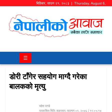
बिहिबार
,
साउन
२१
,
२०८३
| Thursday, August 6,
2026
समाज/
राजनीति
चितवन
☰
खबर
कला/
डोरी टाँगेर सहयोग माग्दै गरेका
मनोरञ्जन
बालकको मृत्यु
अर्थ/
बजार
महेश पाण्डे
शिक्षा/
प्रकाशित मिति:
शुक्रबार, फाल्गुण ०९, २०७६
| १९:०५:१४