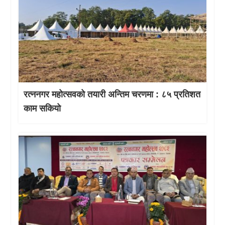
रत्ननगर महोत्सवको तयारी अन्तिम चरणमा : ८५ प्रतिशत
काम सकियो