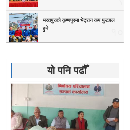
भरतपुरको कृष्णपुरमा भेट्रान कप फुटबल
हुने
१०
यो पनि पढौँ