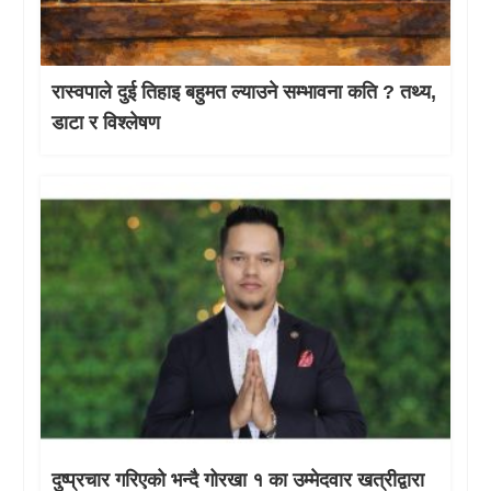
रास्वपाले दुई तिहाइ बहुमत ल्याउने सम्भावना कति ? तथ्य,
डाटा र विश्लेषण
दुष्प्रचार गरिएको भन्दै गोरखा १ का उम्मेदवार खत्रीद्वारा