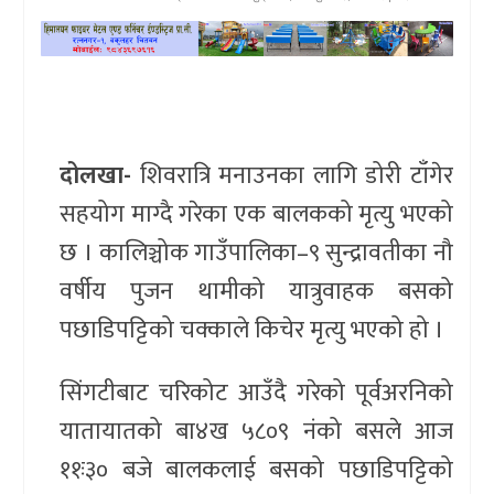
खेलकुद
प्रदेश
प्रवास/
दोलखा-
शिवरात्रि मनाउनका लागि डोरी टाँगेर
विश्व
सहयोग माग्दै गरेका एक बालकको मृत्यु भएको
स्वास्थ्य/
छ । कालिञ्चोक गाउँपालिका–९ सुन्द्रावतीका नौ
रोचक
वर्षीय पुजन थामीको यात्रुवाहक बसको
विचार/
पछाडिपट्टिको चक्काले किचेर मृत्यु भएको हो ।
अन्तर्वार्ता
सिंगटीबाट चरिकोट आउँदै गरेको पूर्वअरनिको
यातायातको बा४ख ५८०९ नंको बसले आज
११ः३० बजे बालकलाई बसको पछाडिपट्टिको