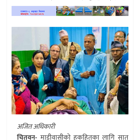
खेलकुद
प्रदेश
प्रवास/
विश्व
स्वास्थ्य/
रोचक
विचार/
अन्तर्वार्ता
अजित अधिकारी
चितवन-
माडीवासीको हकहितका लागि सात