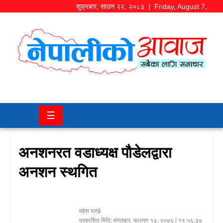
शुक्रबार
,
साउन
२२
,
२०८३
| Friday, August 7,
2026
समाज/
राजनीति
चितवन
☰
खबर
कला/
अनशनरत वडाध्यक्ष पौडेलद्वारा
मनोरञ्जन
अनशन स्थगित
अर्थ/
बजार
महेश पाण्डे
शिक्षा/
प्रकाशित मिति:
मंगलबार, फाल्गुण १३, २०७६
| १९:५६:३४