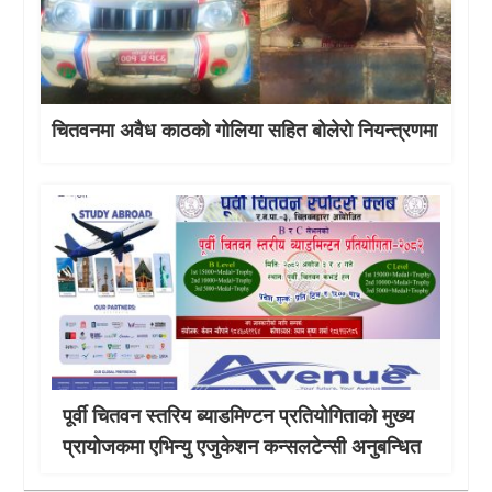
चितवनमा अवैध काठको गोलिया सहित बोलेरो नियन्त्रणमा
पूर्वी चितवन स्तरिय ब्याडमिण्टन प्रतियोगिताको मुख्य
प्रायोजकमा एभिन्यु एजुकेशन कन्सलटेन्सी अनुबन्धित