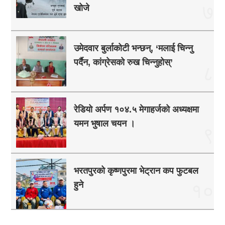
७
खोजे
उमेदवार बुर्लाकोटी भन्छन्, ‘मलाई चिन्नु
पर्दैन, कांग्रेसको रुख चिन्नुहोस्’
८
रेडियो अर्पण १०४.५ मेगाहर्जको अध्यक्षमा
यमन भुषाल चयन ।
९
भरतपुरको कृष्णपुरमा भेट्रान कप फुटबल
हुने
१०