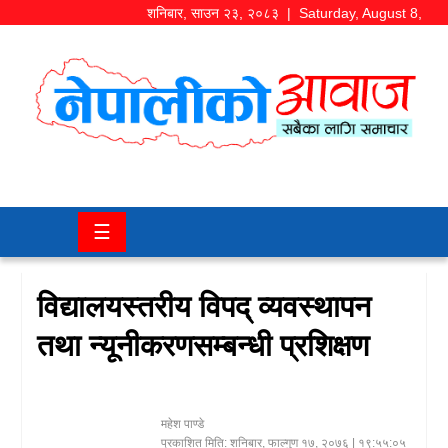
शनिबार
,
साउन
२३
,
२०८३
| Saturday, August 8,
2026
समाज/
राजनीति
चितवन
☰
खबर
कला/
विद्यालयस्तरीय विपद् व्यवस्थापन
मनोरञ्जन
तथा न्यूनीकरणसम्बन्धी प्रशिक्षण
अर्थ/
बजार
महेश पाण्डे
शिक्षा/
प्रकाशित मिति:
शनिबार, फाल्गुण १७, २०७६
| १९:५५:०५