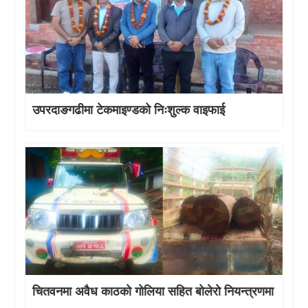
उपरदाङगढीमा टेकमाइण्डको निःशुल्क वाइफाई
चितवनमा अवैध काठको गोलिया सहित बोलेरो नियन्त्रणमा