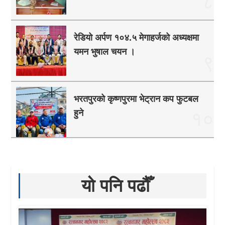
८
रेडियो अर्पण १०४.५ मेगाहर्जको अध्यक्षमा
यमन भुषाल चयन ।
९
भरतपुरको कृष्णपुरमा भेट्रान कप फुटबल
हुने
१०
यो पनि पढौँ