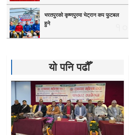
भरतपुरको कृष्णपुरमा भेट्रान कप फुटबल
हुने
१०
यो पनि पढौँ