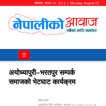
सोमबार
,
साउन
२५
,
२०८३
| Monday, August 10,
2026
समाज/
राजनीति
चितवन
☰
खबर
कला/
अयोध्यापुरी–भरतपुर सम्पर्क
मनोरञ्जन
समाजको भेटघाट कार्यक्रम
अर्थ/
बजार
महेश पाण्डे
शिक्षा/
प्रकाशित मिति:
शनिबार, फाल्गुण १७, २०७६
| २०:०२:५७