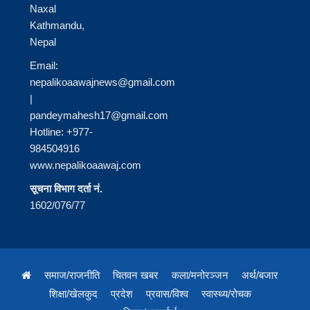
Naxal
Kathmandu,
Nepal
Email:
nepalikoaawajnews@gmail.com
|
pandeymahesh17@gmail.com
Hotline: +977-
984504916
www.nepalikoaawaj.com
सूचना विभाग दर्ता नं.
1602/076/77
समाज/राजनीति
चितवन खबर
कला/मनोरञ्जन
अर्थ/बजार
शिक्षा/खेलकुद
प्रदेश
प्रवास/विश्व
स्वास्थ्य/रोचक