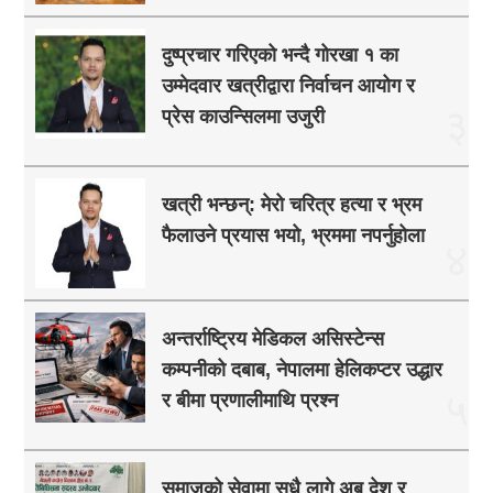
दुष्प्रचार गरिएको भन्दै गोरखा १ का
उम्मेदवार खत्रीद्वारा निर्वाचन आयोग र
३
प्रेस काउन्सिलमा उजुरी
खत्री भन्छन्: मेरो चरित्र हत्या र भ्रम
फैलाउने प्रयास भयो, भ्रममा नपर्नुहोला
४
अन्तर्राष्ट्रिय मेडिकल असिस्टेन्स
कम्पनीको दबाब, नेपालमा हेलिकप्टर उद्धार
५
र बीमा प्रणालीमाथि प्रश्न
समाजको सेवामा सधै लागे अब देश र