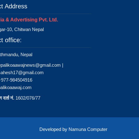
t Address
a & Advertising Pvt. Ltd.
ar-10, Chitwan Nepal
t office:
athmandu, Nepal
epalikoaawajnews@gmail.com
|
ahesh17@gmail.com
 +977-984504916
alikoaawaj.com
 दर्ता नं.
1602/076/77
Developed by
Namuna Computer