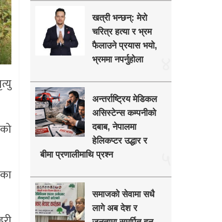
खत्री भन्छन्: मेरो
चरित्र हत्या र भ्रम
फैलाउने प्रयास भयो,
४
भ्रममा नपर्नुहोला
्यु
अन्तर्राष्ट्रिय मेडिकल
असिस्टेन्स कम्पनीको
ाको
दबाब, नेपालमा
हेलिकप्टर उद्धार र
५
बीमा प्रणालीमाथि प्रश्न
ीका
समाजको सेवामा सधै
लागे अब देश र
हरी