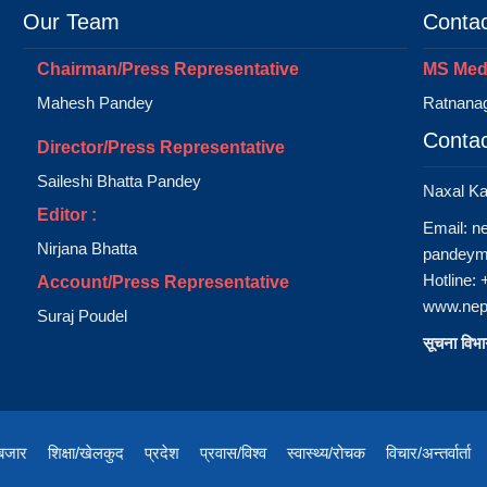
Our Team
Contac
Chairman/Press Representative
MS Medi
Mahesh Pandey
Ratnanag
Contac
Director/Press Representative
Saileshi Bhatta Pandey
Naxal K
Editor :
Email:
n
Nirjana Bhatta
pandeym
Hotline:
Account/Press Representative
www.nep
Suraj Poudel
सूचना विभाग
/बजार
शिक्षा/खेलकुद
प्रदेश
प्रवास/विश्व
स्वास्थ्य/रोचक
विचार/अन्तर्वार्ता