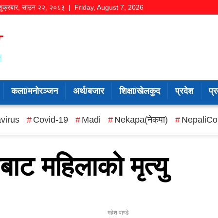
शुक्रबार
,
साउन
२२
,
२०८३
| Friday, August 7, 2026
कला/मनोरञ्जन
अर्थ/बजार
शिक्षा/खेलकुद
प्रदेश
प्र
virus
Covid-19
Madi
Nekapa(नेकपा)
NepaliCo
ाट महिलाको मृत्यु
महेश पाण्डे