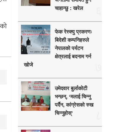
जनतामा समर्पित हुन
६
चाहान्छु : खरेल
एको
फेक रेस्क्यु प्रकरणः
बिदेशी कम्पनिहरुले
नेपालको पर्यटन
क्षेत्रलाई बदनाम गर्न
७
खोजे
उमेदवार बुर्लाकोटी
भन्छन्, ‘मलाई चिन्नु
पर्दैन, कांग्रेसको रुख
८
चिन्नुहोस्’