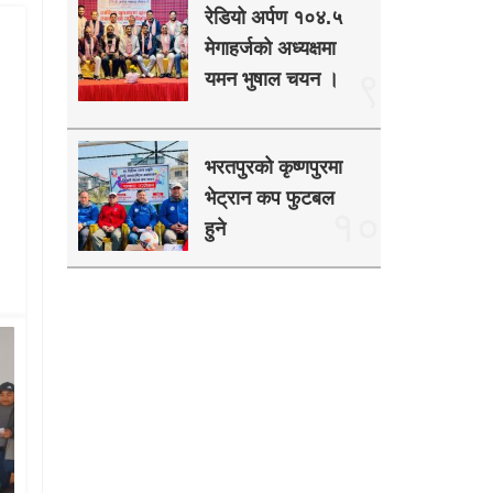
रेडियो अर्पण १०४.५
मेगाहर्जको अध्यक्षमा
९
यमन भुषाल चयन ।
भरतपुरको कृष्णपुरमा
भेट्रान कप फुटबल
१०
हुने