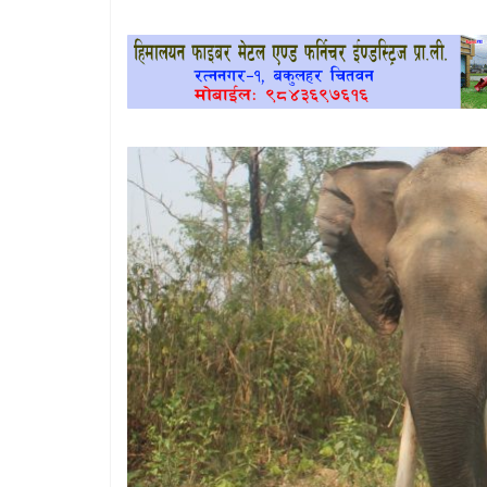
खेलकुद
प्रदेश
प्रवास/
विश्व
स्वास्थ्य/
रोचक
विचार/
अन्तर्वार्ता