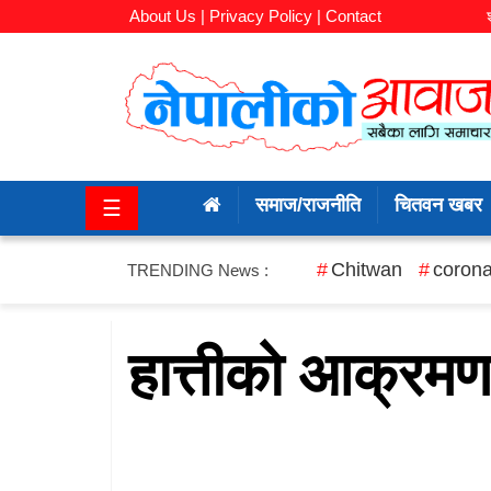
About Us |
Privacy Policy |
Contact
समाज/
राजनीति
समाज/राजनीति
चितवन खबर
☰
चितवन
खबर
Chitwan
corona
TRENDING News :
कला/
मनोरञ्जन
हात्तीको आक्रमणब
अर्थ/
बजार
शिक्षा/