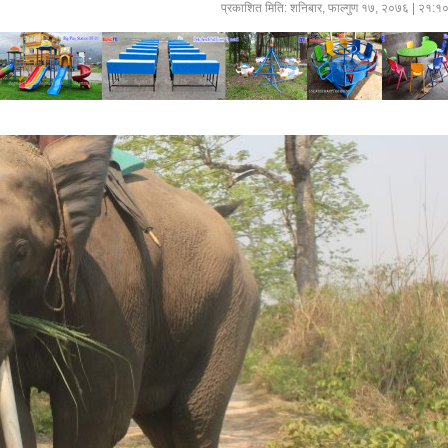
प्रकाशित मिति:
शनिबार, फाल्गुण १७, २०७६
| २१:१