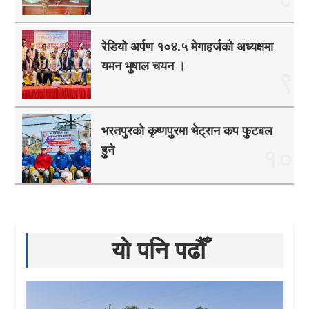
रेडियो अर्पण १०४.५ मेगाहर्जको अध्यक्षमा
यमन भुषाल चयन ।
९
भरतपुरको कृष्णपुरमा भेट्रान कप फुटबल
हुने
१०
यो पनि पढौँ