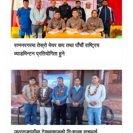
रत्ननरगरमा तेस्राे मेयर कप तथा पाँचौं राष्ट्रिय
व्याडमिन्टन प्रतियोगिता हुने
उपरदाङगढीमा टेकमाइण्डको निःशुल्क वाइफाई