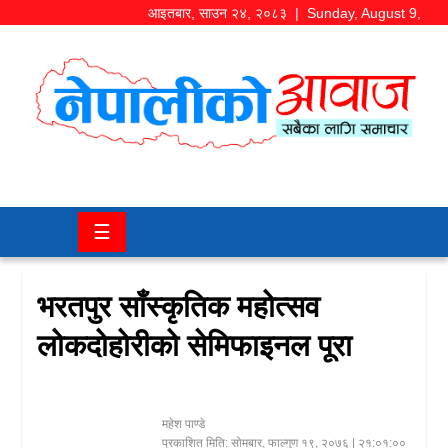
आइतबार
,
साउन
२४
,
२०८३
| Sunday, August 9,
2026
समाज/
राजनीति
चितवन
☰
खबर
कला/
भरतपुर साँस्कृतिक महोत्सव
मनोरञ्जन
लोकदोहोरीको सेमिफाइनल पूरा
अर्थ/
बजार
महेश पाण्डे
शिक्षा/
प्रकाशित मिति:
सोमबार, फाल्गुण १९, २०७६
| २१:०१:००