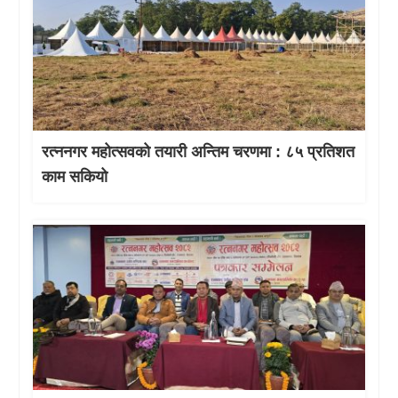
रत्ननगर महोत्सवको तयारी अन्तिम चरणमा : ८५ प्रतिशत
काम सकियो