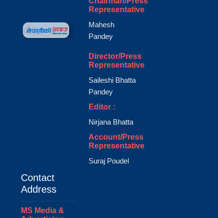
Chairman/Press
Representative
Mahesh
Pandey
Director/Press
Representative
Saileshi Bhatta
Pandey
Editor :
Nirjana Bhatta
Account/Press
Representative
Suraj Poudel
Contact
Address
MS Media &