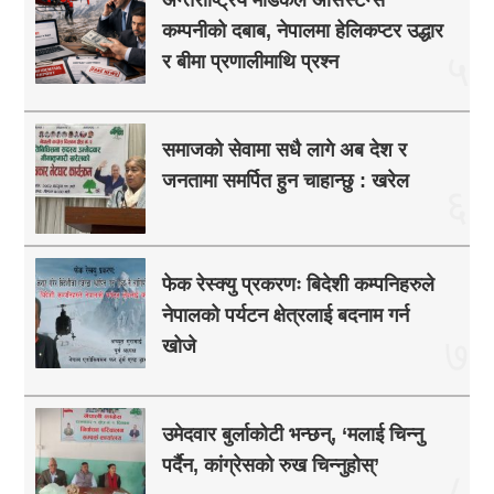
अन्तर्राष्ट्रिय मेडिकल असिस्टेन्स
कम्पनीको दबाब, नेपालमा हेलिकप्टर उद्धार
५
र बीमा प्रणालीमाथि प्रश्न
समाजको सेवामा सधै लागे अब देश र
जनतामा समर्पित हुन चाहान्छु : खरेल
६
फेक रेस्क्यु प्रकरणः बिदेशी कम्पनिहरुले
नेपालको पर्यटन क्षेत्रलाई बदनाम गर्न
७
खोजे
उमेदवार बुर्लाकोटी भन्छन्, ‘मलाई चिन्नु
पर्दैन, कांग्रेसको रुख चिन्नुहोस्’
८