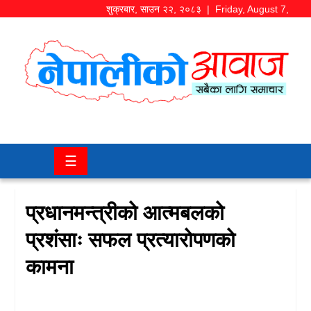
शुक्रबार
,
साउन
२२
,
२०८३
| Friday, August 7,
2026
समाज/
राजनीति
चितवन
☰
खबर
कला/
प्रधानमन्त्रीको आत्मबलको
मनोरञ्जन
प्रशंसाः सफल प्रत्यारोपणको
अर्थ/
कामना
बजार
शिक्षा/