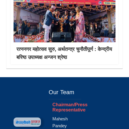
रत्ननगर महोत्सव सुरु, अर्थतन्त्र चुनौतीपूर्ण : केन्द्रीय
बरिष्ठ उपाध्यक्ष अन्जन श्रेष्ठ
Our Team
Chairman/Press
Representative
Mahesh
Pandey