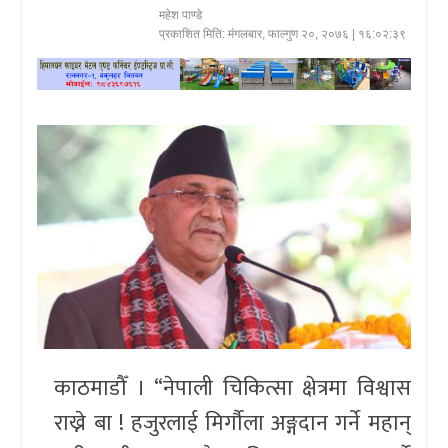
महेश पाण्डे
खेलकुद
प्रकाशित मिति:
मंगलबार, फाल्गुण २०, २०७६
| १६:०२:३९
प्रदेश
प्रवास/
विश्व
स्वास्थ्य/
रोचक
विचार/
अन्तर्वार्ता
काठमाडौँ । “नेपाली चिकित्सा क्षेत्रमा विश्वास
राख्ने बा ! हजुरलाई मिर्गौला अङ्गदान गर्ने महान्