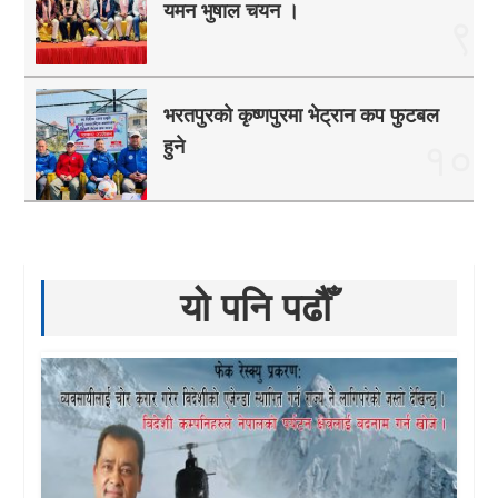
यमन भुषाल चयन ।
९
भरतपुरको कृष्णपुरमा भेट्रान कप फुटबल
हुने
१०
यो पनि पढौँ