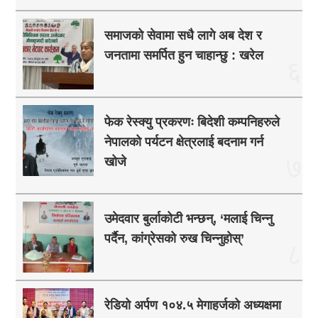
समाजको सेवामा सधै लागे अब देश र
जनतामा समर्पित हुन चाहान्छु : खरेल
६
फेक रेस्क्यु प्रकरणः बिदेशी कम्पनिहरुले
नेपालको पर्यटन क्षेत्रलाई बदनाम गर्न
७
खोजे
उमेदवार बुर्लाकोटी भन्छन्, ‘मलाई चिन्नु
पर्दैन, कांग्रेसको रुख चिन्नुहोस्’
८
रेडियो अर्पण १०४.५ मेगाहर्जको अध्यक्षमा