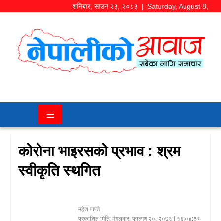
शनिबार
,
साउन
२३
,
२०८३
| Saturday, August 8,
2026
समाज/
राजनीति
चितवन
☰
खबर
कला/
कोरोना भाइरसको प्रभाव : श्रम
मनोरञ्जन
स्वीकृति स्थगित
अर्थ/
बजार
महेश पाण्डे
शिक्षा/
प्रकाशित मिति:
मंगलबार, फाल्गुण २०, २०७६
| १६:०४:३९