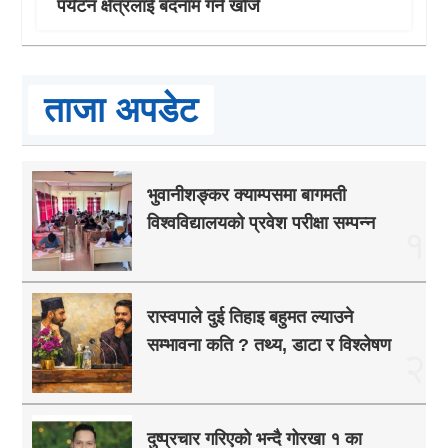
पर्यटन क्षेत्रलाई बदनाम गर्न खोजे
ताजा अपडेट
भुवानीशङ्कर क्याम्पसमा बागमती
विश्वविद्यालयको प्रवेश परीक्षा सम्पन्न
१
रास्वपाले दुई तिहाइ बहुमत ल्याउने
सम्भावना कति ? तथ्य, डाटा र विश्लेषण
२
दुष्प्रचार गरिएको भन्दै गोरखा १ का