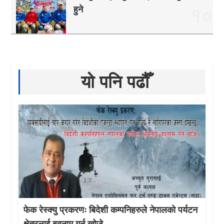
हुने
१०
यो पनि पढौँ
फेक रेस्क्यु प्रकरणः बिदेशी कम्पनिहरुले नेपालको पर्यटन
क्षेत्रलाई बदनाम गर्न खोजे