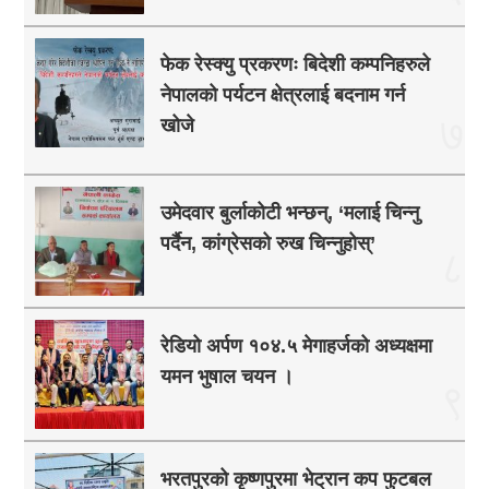
फेक रेस्क्यु प्रकरणः बिदेशी कम्पनिहरुले
नेपालको पर्यटन क्षेत्रलाई बदनाम गर्न
७
खोजे
उमेदवार बुर्लाकोटी भन्छन्, ‘मलाई चिन्नु
पर्दैन, कांग्रेसको रुख चिन्नुहोस्’
८
रेडियो अर्पण १०४.५ मेगाहर्जको अध्यक्षमा
यमन भुषाल चयन ।
९
भरतपुरको कृष्णपुरमा भेट्रान कप फुटबल