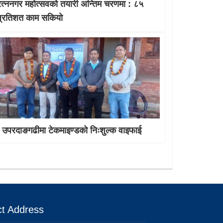
रत्ननगर महोत्सवको तयारी अन्तिम चरणमा : ८५
प्रतिशत काम सकियो
उपरदाङगढीमा टेकमाइण्डको निःशुल्क वाइफाई
t Address