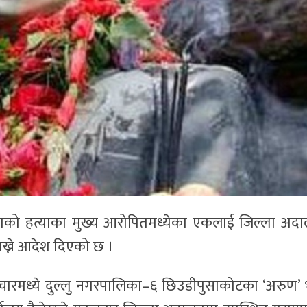
थापाको हत्याका मुख्य आरोपितमध्येका एकलाई जिल्ला अद
 राख्ने आदेश दिएको छ ।
चारमध्ये दुल्लु नगरपालिका–६ छिउडीपुसाकोटका ‘अरुण’ भन