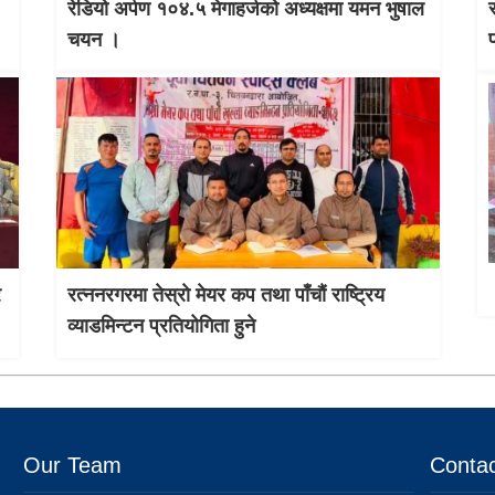
रेडियो अर्पण १०४.५ मेगाहर्जको अध्यक्षमा यमन भुषाल
चयन ।
र
रत्ननरगरमा तेस्राे मेयर कप तथा पाँचौं राष्ट्रिय
व्याडमिन्टन प्रतियोगिता हुने
Our Team
Contac