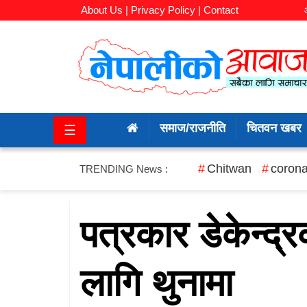
About Us |
Privacy Policy |
Contact
समाज/
राजनीति
समाज/राजनीति
चितवन खबर
☰
चितवन
खबर
Chitwan
corona
TRENDING News :
कला/
मनोरञ्जन
पत्रकार डेकेन्द्र
अर्थ/
लागि थुनामा
बजार
शिक्षा/