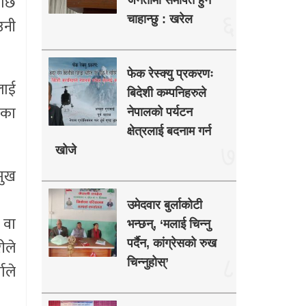
पछि
जनतामा समर्पित हुन
६
चाहान्छु : खरेल
उनी
फेक रेस्क्यु प्रकरणः
लाई
बिदेशी कम्पनिहरुले
षका
नेपालको पर्यटन
क्षेत्रलाई बदनाम गर्न
७
खोजे
मुख
उमेदवार बुर्लाकोटी
 वा
भन्छन्, ‘मलाई चिन्नु
ीले
पर्दैन, कांग्रेसको रुख
८
चिन्नुहोस्’
ाले