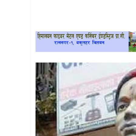
खेलकुद
प्रदेश
प्रवास/
विश्व
स्वास्थ्य/
रोचक
विचार/
अन्तर्वार्ता