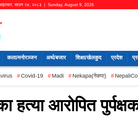
आइतबार
,
साउन
२४
,
२०८३
| Sunday, August 9, 2026
कला/मनोरञ्जन
अर्थ/बजार
शिक्षा/खेलकुद
प्रदेश
प्र
virus
Covid-19
Madi
Nekapa(नेकपा)
NepaliCo
का हत्या आरोपित पुर्पक्षक