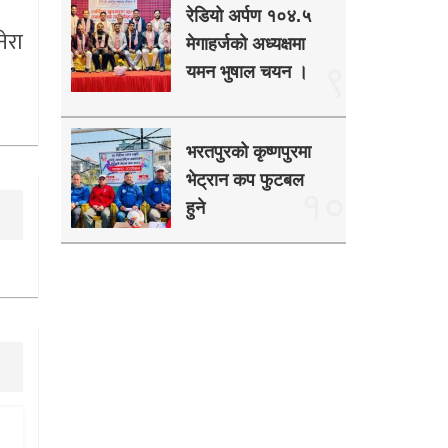
रेडियो अर्पण १०४.५
ेरा
मेगाहर्जको अध्यक्षमा
९
यमन भुषाल चयन ।
भरतपुरको कृष्णपुरमा
भेट्रान कप फुटबल
१०
हुने