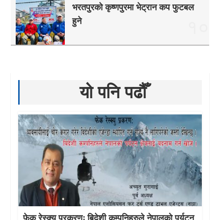
भरतपुरको कृष्णपुरमा भेट्रान कप फुटबल
हुने
१०
यो पनि पढौँ
फेक रेस्क्यु प्रकरणः बिदेशी कम्पनिहरुले नेपालको पर्यटन