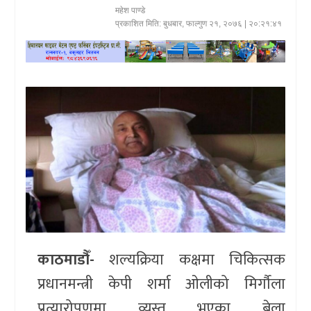
महेश पाण्डे
खेलकुद
प्रकाशित मिति:
बुधबार, फाल्गुण २१, २०७६
| २०:२१:४१
प्रदेश
प्रवास/
विश्व
स्वास्थ्य/
रोचक
विचार/
अन्तर्वार्ता
काठमाडौँ-
शल्यक्रिया कक्षमा चिकित्सक
प्रधानमन्त्री केपी शर्मा ओलीको मिर्गौला
प्रत्यारोपणमा व्यस्त भएका बेला