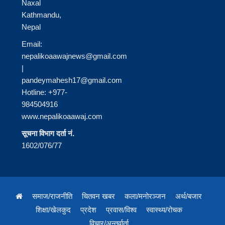
Naxal
Kathmandu,
Nepal
Email:
nepalikoaawajnews@gmail.com
|
pandeymahesh17@gmail.com
Hotline: +977-
984504916
www.nepalikoaawaj.com
सूचना विभाग दर्ता नं.
1602/076/77
समाज/राजनीति
चितवन खबर
कला/मनोरञ्जन
अर्थ/बजार
शिक्षा/खेलकुद
प्रदेश
प्रवास/विश्व
स्वास्थ्य/रोचक
विचार/अन्तर्वार्ता