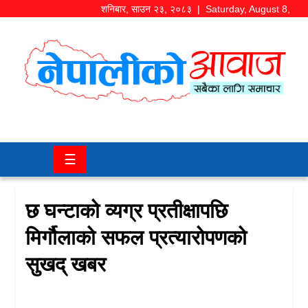
शनिबार
,
साउन
२३
,
२०८३
| Saturday, August 8,
2026
समाज/
राजनीति
चितवन
☰
खबर
कला/
छ घन्टाको व्यग्र प्रतीक्षापछि
मनोरञ्जन
मिर्गौलाको सफल प्रत्यारोपणको
अर्थ/
सुखद् खबर
बजार
शिक्षा/