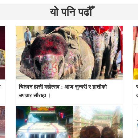
यो पनि पढौँ
र
चितवन हात्ती महाेत्सव : आज सुन्दरी र हात्तीको
उपचार साैराहा ।