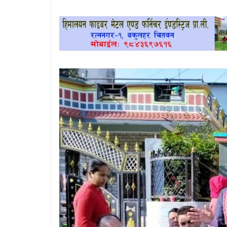
खेलकुद
प्रदेश
प्रवास/
विश्व
स्वास्थ्य/
रोचक
विचार/
अन्तर्वार्ता