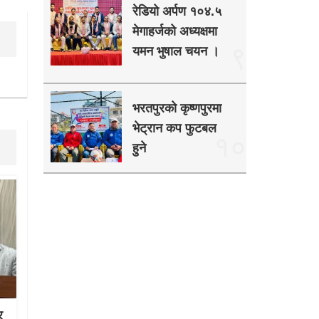
रेडियो अर्पण १०४.५
मेगाहर्जको अध्यक्षमा
९
यमन भुषाल चयन ।
भरतपुरको कृष्णपुरमा
भेट्रान कप फुटबल
१०
हुने
र