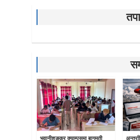
तपा
सम
भुवानीशङ्कर क्याम्पसमा बागमती
अन्तर्र