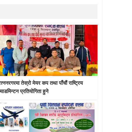
रत्ननरगरमा तेस्राे मेयर कप तथा पाँचौं राष्ट्रिय
व्याडमिन्टन प्रतियोगिता हुने