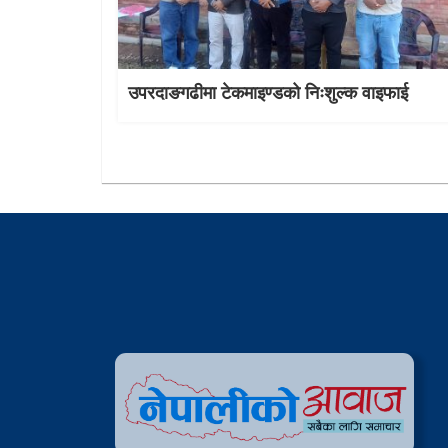
उपरदाङगढीमा टेकमाइण्डको निःशुल्क वाइफाई