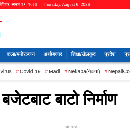
बिहिबार
,
साउन
२१
,
२०८३
| Thursday, August 6, 2026
कला/मनोरञ्जन
अर्थ/बजार
शिक्षा/खेलकुद
प्रदेश
प्र
virus
Covid-19
Madi
Nekapa(नेकपा)
NepaliCo
बजेटबाट बाटो निर्माण
महेश पाण्डे