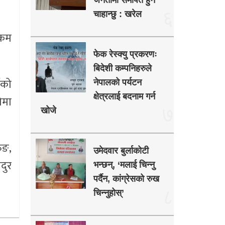
जनतामा समर्पित हुन
६
चाहान्छु : खरेल
रकम
फेक रेस्क्यु प्रकरणः
बिदेशी कम्पनिहरुले
गको
नेपालको पर्यटन
क्षेत्रलाई बदनाम गर्न
ोमा
७
खोजे
ुङ,
उमेदवार बुर्लाकोटी
दुर
भन्छन्, ‘मलाई चिन्नु
पर्दैन, कांग्रेसको रुख
८
चिन्नुहोस्’