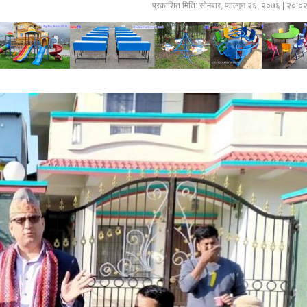
प्रकाशित मिति:
सोमबार, फाल्गुण २६, २०७६
| २०:०