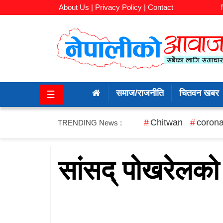
About Us |
Privacy Policy |
Contact
समाज/
राजनीति
समाज/राजनीति
चितवन खबर
☰
चितवन
खबर
Chitwan
corona
TRENDING News :
कला/
मनोरञ्जन
सांसद् पोखरेलको 
अर्थ/
बजार
शिक्षा/