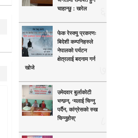
जनतामा समर्पित हुन
६
चाहान्छु : खरेल
फेक रेस्क्यु प्रकरणः
बिदेशी कम्पनिहरुले
नेपालको पर्यटन
क्षेत्रलाई बदनाम गर्न
७
खोजे
उमेदवार बुर्लाकोटी
भन्छन्, ‘मलाई चिन्नु
पर्दैन, कांग्रेसको रुख
८
चिन्नुहोस्’