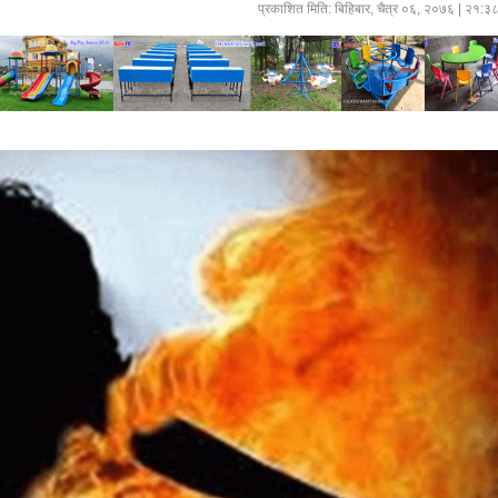
प्रकाशित मिति:
बिहिबार, चैत्र ०६, २०७६
| २१:३