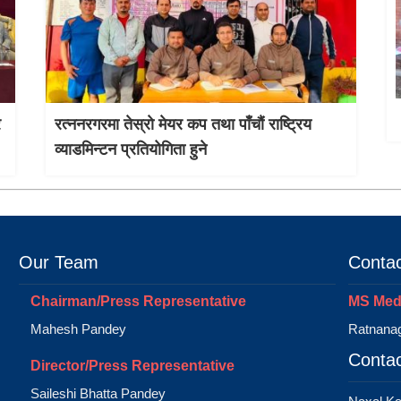
र
रत्ननरगरमा तेस्राे मेयर कप तथा पाँचौं राष्ट्रिय
व्याडमिन्टन प्रतियोगिता हुने
Our Team
Contac
Chairman/Press Representative
MS Medi
Mahesh Pandey
Ratnanag
Contac
Director/Press Representative
Saileshi Bhatta Pandey