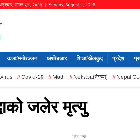
आइतबार
,
साउन
२४
,
२०८३
| Sunday, August 9, 2026
कला/मनोरञ्जन
अर्थ/बजार
शिक्षा/खेलकुद
प्रदेश
प्र
virus
Covid-19
Madi
Nekapa(नेकपा)
NepaliCo
ाको जलेर मृत्यु
महेश पाण्डे