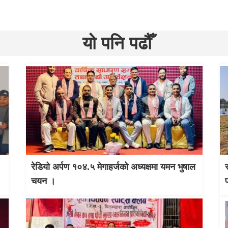
यो पनि पढौँ
रेडियो अर्पण १०४.५ मेगाहर्जको अध्यक्षमा यमन भुषाल
चयन ।