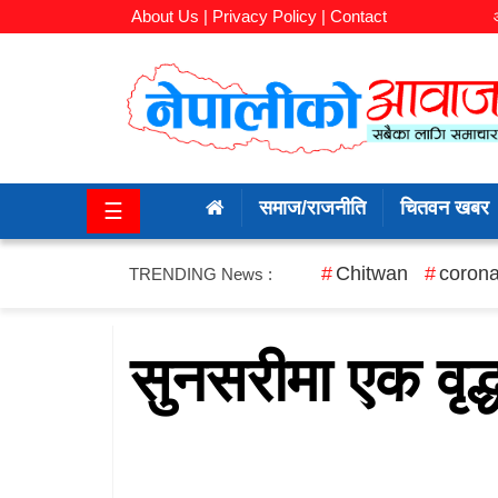
About Us |
Privacy Policy |
Contact
समाज/
राजनीति
समाज/राजनीति
चितवन खबर
☰
चितवन
खबर
Chitwan
corona
TRENDING News :
कला/
मनोरञ्जन
सुनसरीमा एक वृद्ध
अर्थ/
बजार
शिक्षा/