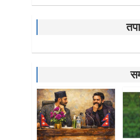
तपा
सम