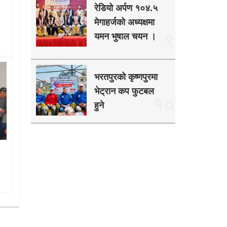
रेडियो अर्पण १०४.५
मेगाहर्जको अध्यक्षमा
९
यमन भुषाल चयन ।
भरतपुरको कृष्णपुरमा
भेट्रान कप फुटबल
१०
हुने