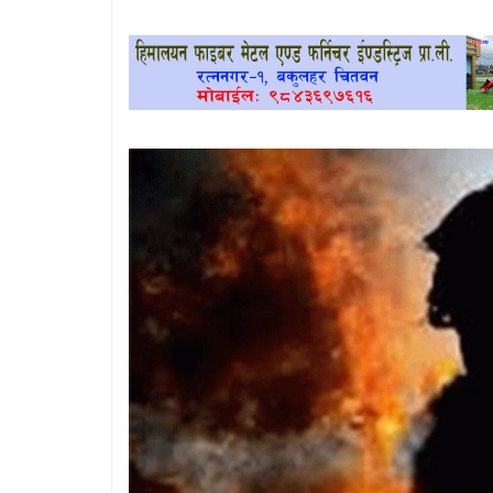
खेलकुद
प्रदेश
प्रवास/
विश्व
स्वास्थ्य/
रोचक
विचार/
अन्तर्वार्ता