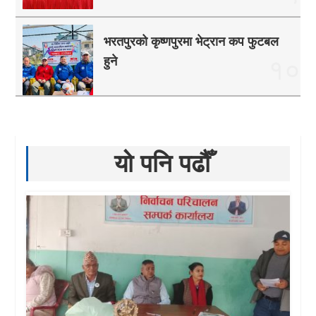
भरतपुरको कृष्णपुरमा भेट्रान कप फुटबल
हुने
१०
यो पनि पढौँ