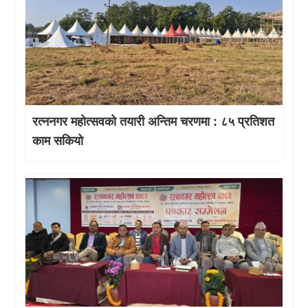
रत्ननगर महोत्सवको तयारी अन्तिम चरणमा : ८५ प्रतिशत
काम सकियो