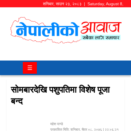
शनिबार
,
साउन
२३
,
२०८३
| Saturday, August 8,
2026
समाज/
राजनीति
चितवन
☰
खबर
कला/
सोमबारदेखि पशुपतिमा विशेष पूजा
मनोरञ्जन
बन्द
अर्थ/
बजार
महेश पाण्डे
शिक्षा/
प्रकाशित मिति:
शनिबार, चैत्र ०८, २०७६
| २२:०६:२१