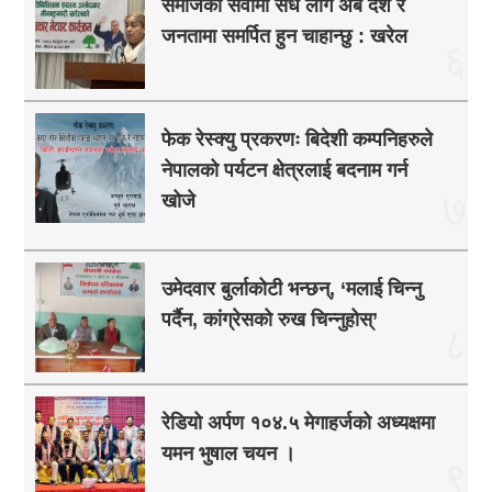
समाजको सेवामा सधै लागे अब देश र
जनतामा समर्पित हुन चाहान्छु : खरेल
६
फेक रेस्क्यु प्रकरणः बिदेशी कम्पनिहरुले
नेपालको पर्यटन क्षेत्रलाई बदनाम गर्न
७
खोजे
उमेदवार बुर्लाकोटी भन्छन्, ‘मलाई चिन्नु
पर्दैन, कांग्रेसको रुख चिन्नुहोस्’
८
रेडियो अर्पण १०४.५ मेगाहर्जको अध्यक्षमा
यमन भुषाल चयन ।
९