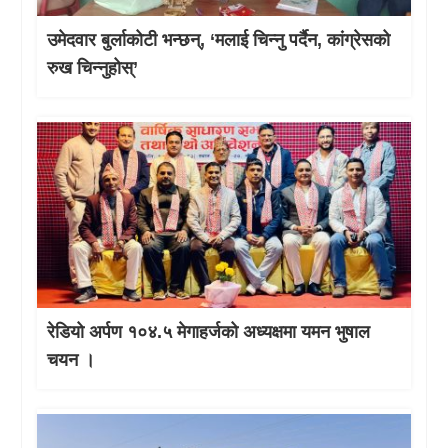
उमेदवार बुर्लाकोटी भन्छन्, ‘मलाई चिन्नु पर्दैन, कांग्रेसको
रुख चिन्नुहोस्’
रेडियो अर्पण १०४.५ मेगाहर्जको अध्यक्षमा यमन भुषाल
चयन ।