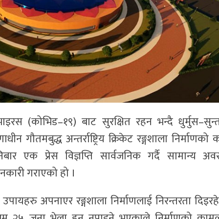
रस (कोभिड–१९) बाट सुरक्षित रहन भन्दै धुर्मुस–सुन्
ीन गौतमबुद्ध अन्तर्राष्ट्रिय क्रिकेट रङ्गशाला निर्माणको 
र एक प्रेस विज्ञप्ति सार्वजनिक गर्दै सामान्य अवस
ानकारी गराएको हो ।
षाका उपायहरु अपनाएर रङ्गशाला निर्माणलाई निरन्तरता दिइरह
जिम २५ जना भेला हुन नपाइने भएकाले निर्माणको काम