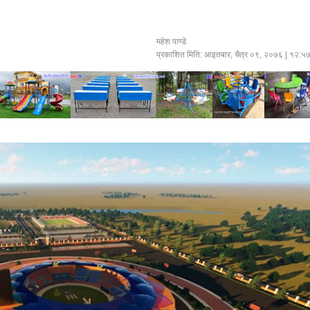
महेश पाण्डे
प्रकाशित मिति:
आइतबार, चैत्र ०९, २०७६
| १२:५