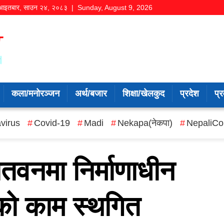
आइतबार
,
साउन
२४
,
२०८३
| Sunday, August 9, 2026
कला/मनोरञ्जन
अर्थ/बजार
शिक्षा/खेलकुद
प्रदेश
प्र
virus
Covid-19
Madi
Nekapa(नेकपा)
NepaliCo
तवनमा निर्माणाधीन
को काम स्थगित