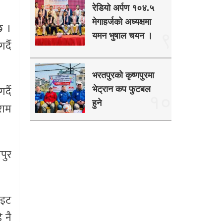
रेडियो अर्पण १०४.५
मेगाहर्जको अध्यक्षमा
छ ।
९
यमन भुषाल चयन ।
्दै
भरतपुरको कृष्णपुरमा
्दै
भेट्रान कप फुटबल
१०
हुने
राम
पुर
ाइट
 नै