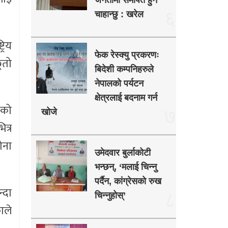
जनतामा समर्पित हुन
६
चाहान्छु : खरेल
रिय
फेक रेस्क्यु प्रकरणः
ूतो
बिदेशी कम्पनिहरुले
नेपालको पर्यटन
क्षेत्रलाई बदनाम गर्न
णको
७
खोजे
त्र
ोना
उमेदवार बुर्लाकोटी
भन्छन्, ‘मलाई चिन्नु
पर्दैन, कांग्रेसको रुख
्दा
८
चिन्नुहोस्’
ाले