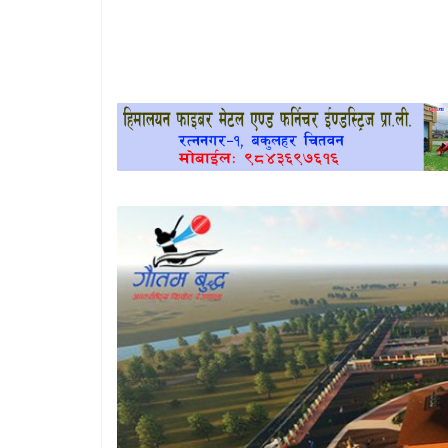
खेलकुद
प्रदेश
प्रवास/
विश्व
स्वास्थ्य/
रोचक
विचार/
अन्तर्वार्ता