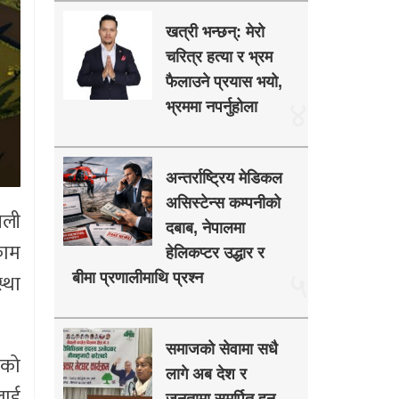
खत्री भन्छन्: मेरो
चरित्र हत्या र भ्रम
फैलाउने प्रयास भयो,
४
भ्रममा नपर्नुहोला
अन्तर्राष्ट्रिय मेडिकल
असिस्टेन्स कम्पनीको
तली
दबाब, नेपालमा
काम
हेलिकप्टर उद्धार र
५
्था
बीमा प्रणालीमाथि प्रश्न
समाजको सेवामा सधै
ेको
लागे अब देश र
लाई