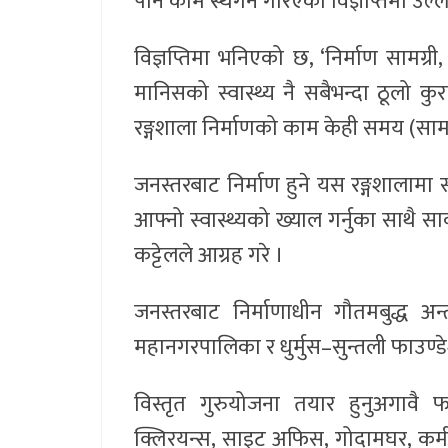
पनि काम स्थगन गरिएको विज्ञप्तिमा उल्
विज्ञप्तिमा भनिएको छ, ‘निर्माण सामग्
मानिसको स्वास्थ्य नै सबैभन्दा ठूलो कुरा
रङ्गशाला निर्माणको काम केही समय (सामान्
जनस्तरबाट निर्माण हुने यस रङ्गशालामा स
आफ्नो स्वास्थ्यको ख्याल गर्नुका साथै 
कट्टेलले आग्रह गरे ।
जनस्तरबाट निर्माणाधीन गौतमबुद्ध अन्त
महानगरपालिका र धुर्मुस–सुन्तली फाउण्
विस्तृत गुरुयोजना तयार हुनुअगावै 
क्लिरयन्स, साइट अफिस, गोदामघर, कर