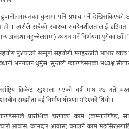
लेख छ ।
री, ढुवानीलगायतका कुरामा पनि प्रभाव पर्ने देखिसकिएको 
 हो । त्यसैले सबैको स्वास्थ्य संवदेनशीलतालाई दृष्टिगत गर
य अवस्था नहुन्जेलसम्म) स्थगन गर्ने निर्णयमा पुगेका छौँ ।’
हयोग पु¥याउने सम्पूर्ण सहयोगी मनहरुप्रति आभार व्यक्त गर
सावधानी अपनाउन धुर्मुस–सुन्तली फाउण्डेसनका अध्यक्ष सीता
र्राष्ट्रिय क्रिकेट रङ्गशाला गएको वर्ष माघ १६ गते भरत
डेशनबीच सम्झौता भई निर्माण घोषणा गरिएको थियो ।
फाउण्डेसनले प्रारम्भिक चरणका काम (कम्पाउण्डिङ, स
्मचारी आवास, कामदार आवास) बनाउने काम मङ्सिरअगाडि