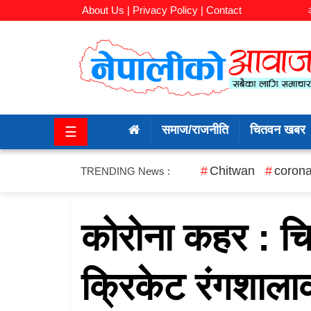
About Us |
Privacy Policy |
Contact
समाज/
राजनीति
समाज/राजनीति
चितवन खबर
☰
चितवन
खबर
Chitwan
corona
TRENDING News :
कला/
मनोरञ्जन
कोरोना कहर : चि
अर्थ/
क्रिकेट रंगशाला
बजार
शिक्षा/