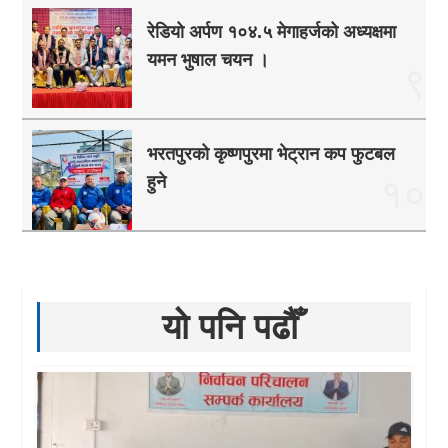
रेडियो अर्पण १०४.५ मेगाहर्जको अध्यक्षमा
यमन भुषाल चयन ।
९
भरतपुरको कृष्णपुरमा भेट्रान कप फुटबल
हुने
१०
यो पनि पढौँ