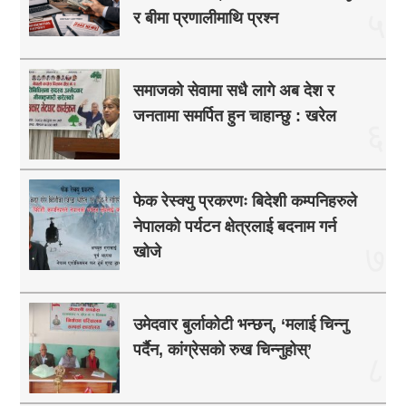
५
र बीमा प्रणालीमाथि प्रश्न
समाजको सेवामा सधै लागे अब देश र
जनतामा समर्पित हुन चाहान्छु : खरेल
६
फेक रेस्क्यु प्रकरणः बिदेशी कम्पनिहरुले
नेपालको पर्यटन क्षेत्रलाई बदनाम गर्न
७
खोजे
उमेदवार बुर्लाकोटी भन्छन्, ‘मलाई चिन्नु
पर्दैन, कांग्रेसको रुख चिन्नुहोस्’
८