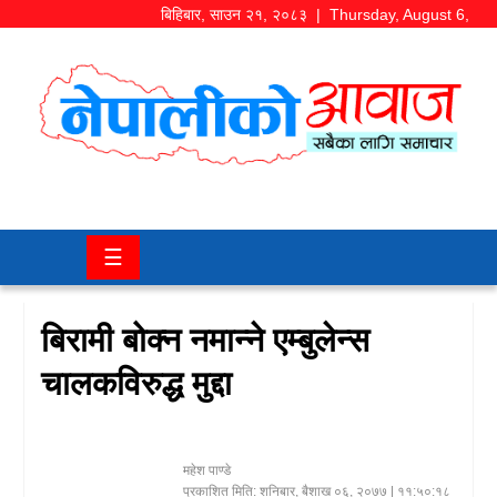
बिहिबार
,
साउन
२१
,
२०८३
| Thursday, August 6,
2026
समाज/
राजनीति
चितवन
☰
खबर
कला/
बिरामी बोक्न नमान्ने एम्बुलेन्स
मनोरञ्जन
चालकविरुद्ध मुद्दा
अर्थ/
बजार
महेश पाण्डे
शिक्षा/
प्रकाशित मिति:
शनिबार, बैशाख ०६, २०७७
| ११:५०:१८