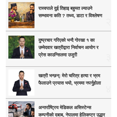
रास्वपाले दुई तिहाइ बहुमत ल्याउने
सम्भावना कति ? तथ्य, डाटा र विश्लेषण
२
दुष्प्रचार गरिएको भन्दै गोरखा १ का
उम्मेदवार खत्रीद्वारा निर्वाचन आयोग र
३
प्रेस काउन्सिलमा उजुरी
खत्री भन्छन्: मेरो चरित्र हत्या र भ्रम
फैलाउने प्रयास भयो, भ्रममा नपर्नुहोला
४
अन्तर्राष्ट्रिय मेडिकल असिस्टेन्स
कम्पनीको दबाब, नेपालमा हेलिकप्टर उद्धार