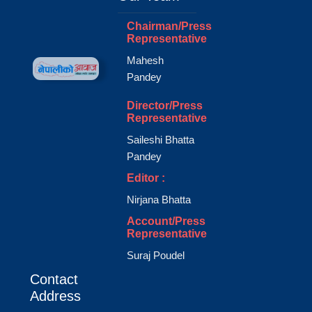
Chairman/Press
Representative
Mahesh
Pandey
Director/Press
Representative
Saileshi Bhatta
Pandey
Editor :
Nirjana Bhatta
Account/Press
Representative
Suraj Poudel
Contact
Address