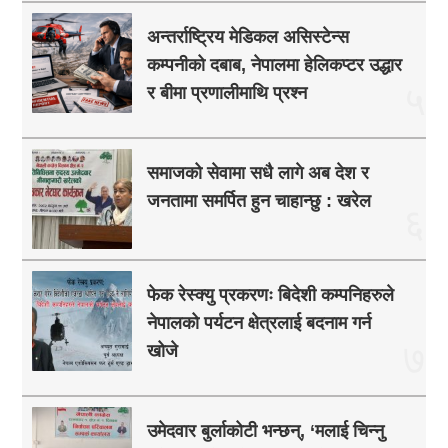
अन्तर्राष्ट्रिय मेडिकल असिस्टेन्स
कम्पनीको दबाब, नेपालमा हेलिकप्टर उद्धार
५
र बीमा प्रणालीमाथि प्रश्न
समाजको सेवामा सधै लागे अब देश र
जनतामा समर्पित हुन चाहान्छु : खरेल
६
फेक रेस्क्यु प्रकरणः बिदेशी कम्पनिहरुले
नेपालको पर्यटन क्षेत्रलाई बदनाम गर्न
७
खोजे
उमेदवार बुर्लाकोटी भन्छन्, ‘मलाई चिन्नु