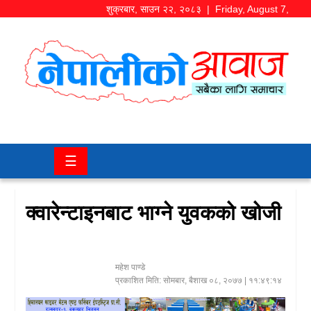
शुक्रबार
,
साउन
२२
,
२०८३
| Friday, August 7,
2026
समाज/
राजनीति
चितवन
☰
खबर
कला/
क्वारेन्टाइनबाट भाग्ने युवकको खोजी
मनोरञ्जन
अर्थ/
महेश पाण्डे
बजार
प्रकाशित मिति:
सोमबार, बैशाख ०८, २०७७
| ११:४९:१४
शिक्षा/