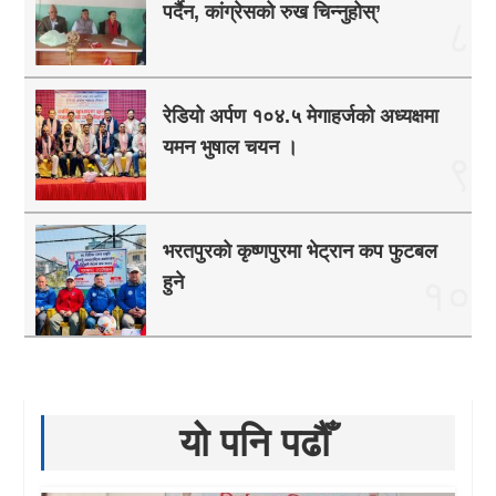
पर्दैन, कांग्रेसको रुख चिन्नुहोस्’
८
रेडियो अर्पण १०४.५ मेगाहर्जको अध्यक्षमा
यमन भुषाल चयन ।
९
भरतपुरको कृष्णपुरमा भेट्रान कप फुटबल
हुने
१०
यो पनि पढौँ