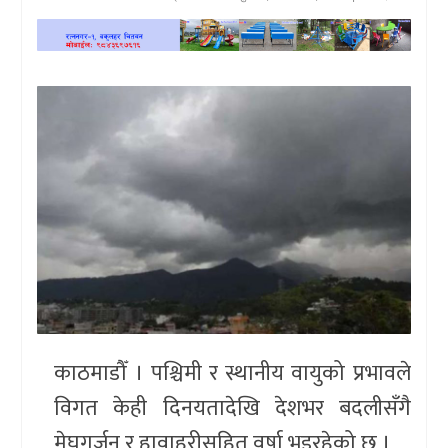
खेलकुद
प्रदेश
प्रवास/
विश्व
स्वास्थ्य/
रोचक
विचार/
अन्तर्वार्ता
काठमाडौँ । पश्चिमी र स्थानीय वायुको प्रभावले
विगत केही दिनयतादेखि देशभर बदलीसँगै
मेघगर्जन र हावाहुरीसहित वर्षा भइरहेको छ ।