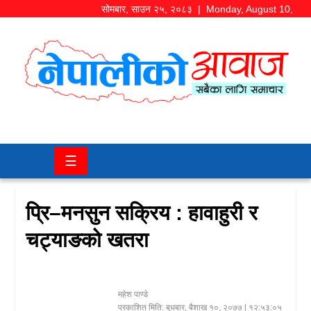
सोमबार
,
साउन
२५
,
२०८३
| Monday, August 10,
2026
समाज/
राजनीति
चितवन
☰
खबर
कला/
प्रि–मनसुन सक्रिय : हावाहुरी र
मनोरञ्जन
चट्याङको खतरा
अर्थ/
बजार
महेश पाण्डे
शिक्षा/
प्रकाशित मिति:
बुधबार, बैशाख १०, २०७७
| १२:५३:०५