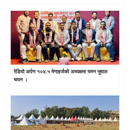
रेडियो अर्पण १०४.५ मेगाहर्जको अध्यक्षमा यमन भुषाल
चयन ।