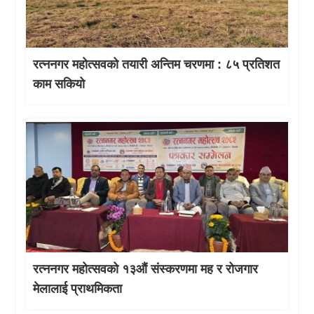
रत्ननगर महोत्सवको तयारी अन्तिम चरणमा : ८५ प्रतिशत
काम सकियो
रत्ननगर महोत्सवको १३औं संस्करणमा मह र रोजगार
मेलालाई प्राथमिकता