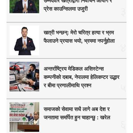
उम्मेदवार खत्रीद्वारा निर्वाचन आयोग र
३
प्रेस काउन्सिलमा उजुरी
खत्री भन्छन्: मेरो चरित्र हत्या र भ्रम
फैलाउने प्रयास भयो, भ्रममा नपर्नुहोला
४
अन्तर्राष्ट्रिय मेडिकल असिस्टेन्स
कम्पनीको दबाब, नेपालमा हेलिकप्टर उद्धार
५
र बीमा प्रणालीमाथि प्रश्न
समाजको सेवामा सधै लागे अब देश र
जनतामा समर्पित हुन चाहान्छु : खरेल
६