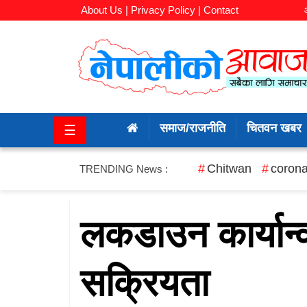
About Us |
Privacy Policy |
Contact
समाज/
राजनीति
समाज/राजनीति
चितवन खबर
☰
चितवन
खबर
Chitwan
corona
TRENDING News :
कला/
मनोरञ्जन
लकडाउन कार्यान्
अर्थ/
सक्रियता
बजार
शिक्षा/