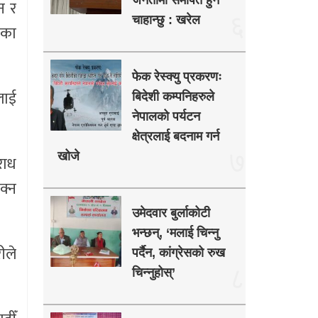
जनतामा समर्पित हुन
न र
६
चाहान्छु : खरेल
एका
फेक रेस्क्यु प्रकरणः
लाई
बिदेशी कम्पनिहरुले
नेपालको पर्यटन
क्षेत्रलाई बदनाम गर्न
७
खोजे
राध
क्न
उमेदवार बुर्लाकोटी
भन्छन्, ‘मलाई चिन्नु
ीले
पर्दैन, कांग्रेसको रुख
८
चिन्नुहोस्’