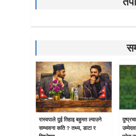
तपा
सम
रास्वपाले दुई तिहाइ बहुमत ल्याउने
दुष्प्र
सम्भावना कति ? तथ्य, डाटा र
उम्मेदव