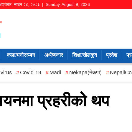
आइतबार
,
साउन
२४
,
२०८३
| Sunday, August 9, 2026
कला/मनोरञ्जन
अर्थ/बजार
शिक्षा/खेलकुद
प्रदेश
प्र
virus
Covid-19
Madi
Nekapa(नेकपा)
NepaliCo
वयनमा प्रहरीको थप