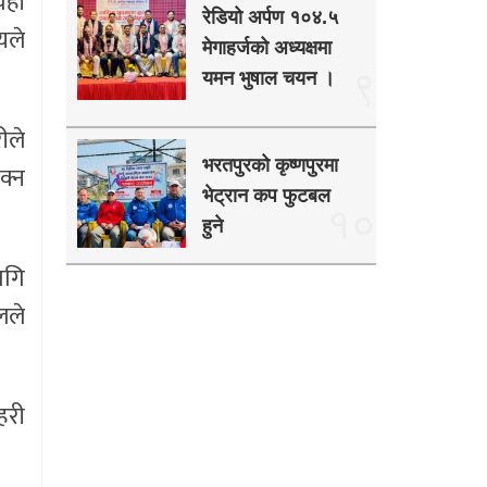
हीँ
रेडियो अर्पण १०४.५
यले
मेगाहर्जको अध्यक्षमा
९
यमन भुषाल चयन ।
ीले
भरतपुरको कृष्णपुरमा
क्न
भेट्रान कप फुटबल
१०
हुने
ागि
लले
हरी