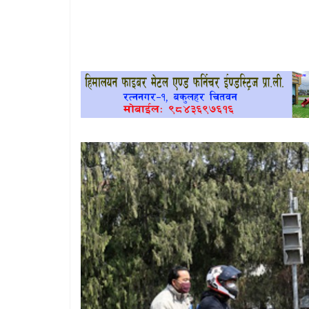
खेलकुद
प्रदेश
प्रवास/
विश्व
स्वास्थ्य/
रोचक
विचार/
अन्तर्वार्ता