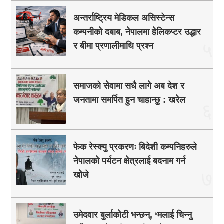
अन्तर्राष्ट्रिय मेडिकल असिस्टेन्स
कम्पनीको दबाब, नेपालमा हेलिकप्टर उद्धार
५
र बीमा प्रणालीमाथि प्रश्न
समाजको सेवामा सधै लागे अब देश र
जनतामा समर्पित हुन चाहान्छु : खरेल
६
फेक रेस्क्यु प्रकरणः बिदेशी कम्पनिहरुले
नेपालको पर्यटन क्षेत्रलाई बदनाम गर्न
७
खोजे
उमेदवार बुर्लाकोटी भन्छन्, ‘मलाई चिन्नु