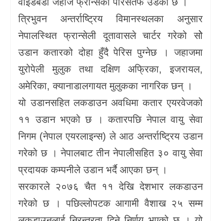
वाइडबडी जहाज फ्रान्सको पेरिसतर्फ उडेको छ ।
त्रिभुवन अन्तर्राष्ट्रिय विमानस्थलका अनुसार
नेपालस्थित फ्रान्सेली दूतावासले चार्टर गरेको सोे
उडान कतारको दोहा हुँदै पेरिस पुग्नेछ । जहाजमा
युरोपेली मुलुक तथा दक्षिण अफ्रिका, इजरायल,
अमेरिका, क्यानाडालगायत मुलुकका नागरिक छन् ।
यो उडानसहित लकडाउन अवधिमा कतार एयरवेजको
११ उडान भएको छ । कतारपछि नेपाल वायु सेवा
निगम (नेपाल एयरलाइन्स) ले आठ अन्तर्राष्ट्रिय उडान
गरेको छ । नेपालबाट तीन नेपालीसहित ३० वायु सेवा
प्रदायक कम्पनीले उडान भर्दै आएका छन् ।
सरकारले २०७६ चैत ११ देखि देशभार लकडाउन
गरेको छ । पछिल्लोपटक आगामी वैशाख २५ सम्म
लकडाउनलाई निरन्तरता दिने निर्णय भएको छ । यो