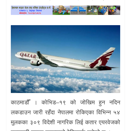
खेलकुद
प्रदेश
प्रवास/
विश्व
स्वास्थ्य/
रोचक
विचार/
अन्तर्वार्ता
काठमाडौँ । कोभिड–१९ को जोखिम हुन नदिन
लकडाउन जारी रहँदा नेपालमा रोकिएका विभिन्न ५४
मुलकका ३०९ विदेशी नागरिक लिई कतार एयरवेजको