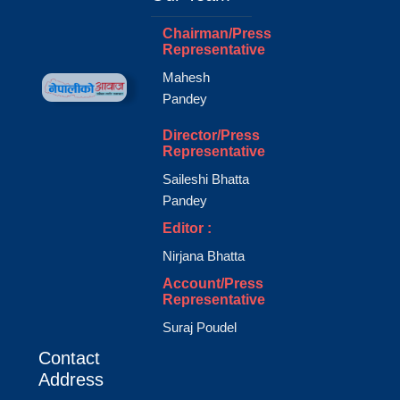
Chairman/Press
Representative
Mahesh
Pandey
Director/Press
Representative
Saileshi Bhatta
Pandey
Editor :
Nirjana Bhatta
Account/Press
Representative
Suraj Poudel
Contact
Address