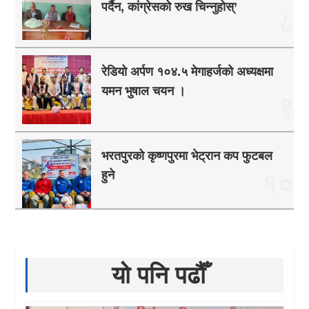
पर्दैन, कांग्रेसको रुख चिन्नुहोस्’
८
रेडियो अर्पण १०४.५ मेगाहर्जको अध्यक्षमा
यमन भुषाल चयन ।
९
भरतपुरको कृष्णपुरमा भेट्रान कप फुटबल
हुने
१०
यो पनि पढौँ