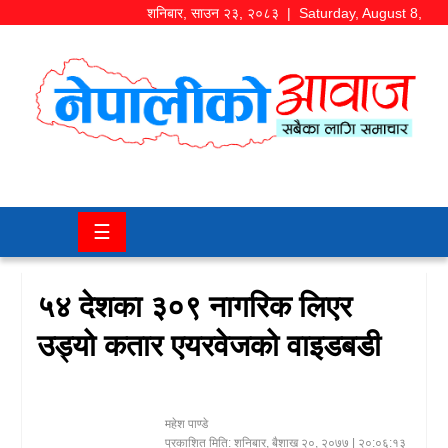
शनिबार
,
साउन
२३
,
२०८३
| Saturday, August 8,
2026
समाज/
राजनीति
चितवन
☰
खबर
कला/
५४ देशका ३०९ नागरिक लिएर
मनोरञ्जन
उड्यो कतार एयरवेजको वाइडबडी
अर्थ/
बजार
महेश पाण्डे
शिक्षा/
प्रकाशित मिति:
शनिबार, बैशाख २०, २०७७
| २०:०६:१३