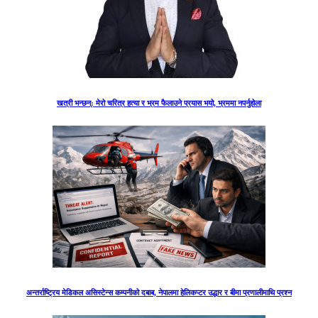
खत्री भन्छन्: मेरो चरित्र हत्या र भ्रम फैलाउने प्रयास भयो, भ्रममा नपर्नुहोला
अन्तर्राष्ट्रिय मेडिकल असिस्टेन्स कम्पनीको दबाब, नेपालमा हेलिकप्टर उद्धार र बीमा प्रणालीमाथि प्रश्न