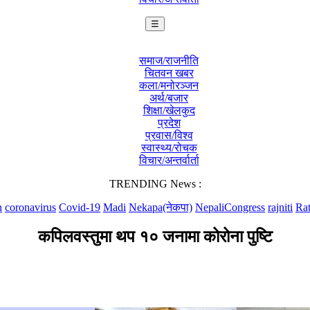
☰
समाज/राजनीति
चितवन खबर
कला/मनोरञ्जन
अर्थ/बजार
शिक्षा/खेलकुद
प्रदेश
प्रवास/विश्व
स्वास्थ्य/रोचक
विचार/अन्तर्वार्ता
TRENDING News :
n
coronavirus
Covid-19
Madi
Nekapa(नेकपा)
NepaliCongress
rajniti
Ra
कपिलवस्तुमा थप १० जनामा कोरोना पुष्टि